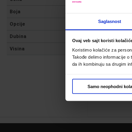
Boja
Saglasnost
Opcije
Dubina
Ovaj veb sajt koristi kolačić
Visina
Koristimo kolačiće za persona
Takođe delimo informacije o t
da ih kombinuju sa drugim inf
Philips FC9333/09 u
Samo neophodni kola
Kod:
609839
18,999.00 din.