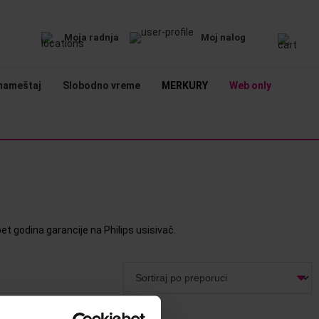
Moja radnja
Moj nalog
nameštaj
Slobodno vreme
MERKURY
Web only
et godina garancije na Philips usisivač.