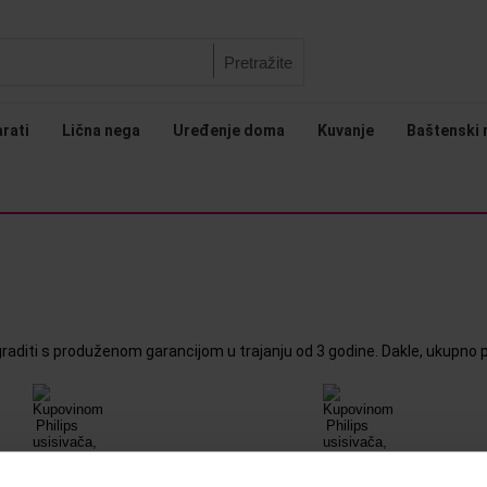
Pretražite
arati
Lična nega
Uređenje doma
Kuvanje
Baštenski 
graditi s produženom garancijom u trajanju od 3 godine. Dakle, ukupno p