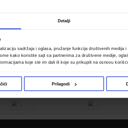
Detalji
e
lizaciju sadržaja i oglasa, pružanje funkcija društvenih medija i 
ome kako koristite sajt sa partnerima za društvene medije, oglaš
ormacijama koje ste im dali ili koje su prikupili na osnovu korišć
sisivač
Philips FC9330/09 usisivač
čići
Prilagodi
D
Kod:
606910
22,999.00 din.