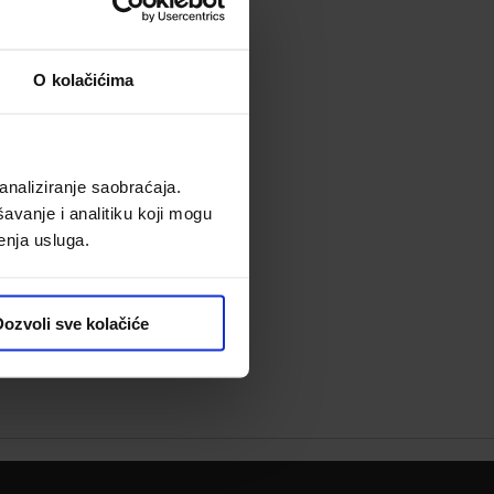
O kolačićima
analiziranje saobraćaja.
avanje i analitiku koji mogu
enja usluga.
ozvoli sve kolačiće