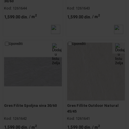
30/60
Kod:
1261644
Kod:
1261643
2
2
1,599.00 din.
/ m
1,599.00 din.
/ m
Uporediti
Uporediti
Gres Filite Spoljna siva 30/60
Gres Fillite Outdoor Natural
45/45
Kod:
1261642
Kod:
1261641
2
2
1,599.00 din.
/ m
1,599.00 din.
/ m