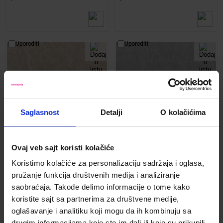
Uporediti
Uporediti
Saglasnost
Detalji
O kolačićima
Ovaj veb sajt koristi kolačiće
Gres Fillite Outdoor Beige 45/45
Gres Filite Spoljna siva 45/45
Koristimo kolačiće za personalizaciju sadržaja i oglasa,
Kod:
1261640
Kod:
1261639
pružanje funkcija društvenih medija i analiziranje
2
2
saobraćaja. Takođe delimo informacije o tome kako
1,599.00 din.
/ m
1,599.00 din.
/ m
koristite sajt sa partnerima za društvene medije,
oglašavanje i analitiku koji mogu da ih kombinuju sa
drugim informacijama koje ste im dali ili koje su prikupili