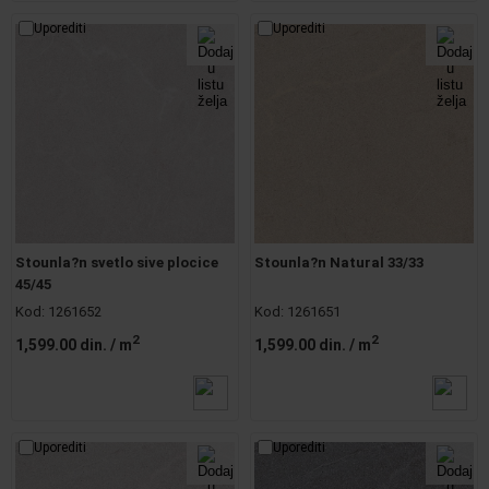
Uporediti
Uporediti
Stounla?n svetlo sive plocice
Stounla?n Natural 33/33
45/45
Kod:
1261652
Kod:
1261651
2
2
1,599.00 din.
/ m
1,599.00 din.
/ m
Uporediti
Uporediti