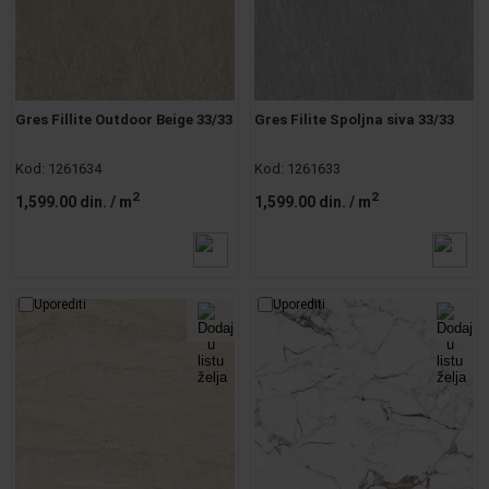
Gres Fillite Outdoor Beige 33/33
Gres Filite Spoljna siva 33/33
Kod:
1261634
Kod:
1261633
2
2
1,599.00 din.
/ m
1,599.00 din.
/ m
Uporediti
Uporediti