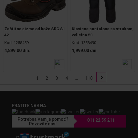
Zaštitne cizme od kože SRC S1
Klasicne pantalone sa strukom,
42
velicina 58
Kod:
1258459
Kod:
1258490
4,899.00 din.
1,999.00 din.
1
2
3
4
...
110
PRATITE NAS NA:
Potrebna Vam je pomoć?
011 22 59 211
Pozovite nas!