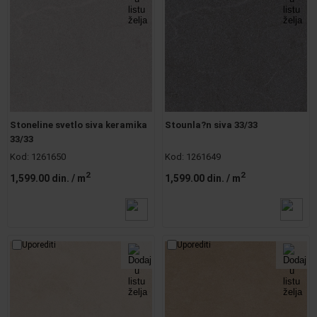
Stoneline svetlo siva keramika
Stounla?n siva 33/33
33/33
Kod:
1261650
Kod:
1261649
2
2
1,599.00 din.
/ m
1,599.00 din.
/ m
Uporediti
Uporediti