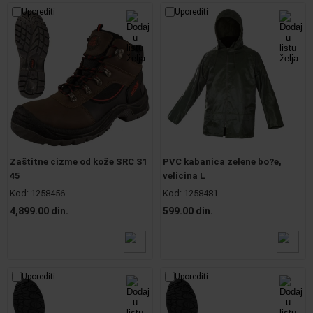
Uporediti
Uporediti
Zaštitne cizme od kože SRC S1
PVC kabanica zelene bo?e,
45
velicina L
Kod:
1258456
Kod:
1258481
4,899.00 din.
599.00 din.
Uporediti
Uporediti