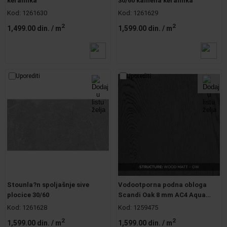
keramika
30/60 kamena keramika
Kod:
1261630
Kod:
1261629
2
2
1,499.00 din.
/ m
1,599.00 din.
/ m
Uporediti
Uporediti
Stounla?n spoljašnje sive
Vodootporna podna obloga
plocice 30/60
Scandi Oak 8 mm AC4 Aqua
Parquet Mercado 6201
Kod:
1261628
Kod:
1259475
2
2
1,599.00 din.
/ m
1,599.00 din.
/ m