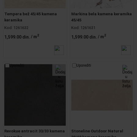
Tempera bež 45/45 kamena
Markina bela kamena keramika
keramika
45/45
Kod:
1261632
Kod:
1261631
2
2
1,599.00 din.
/ m
1,599.00 din.
/ m
Uporediti
Uporediti
Revokue antracit 33/33 kamena
Stoneline Outdoor Natural