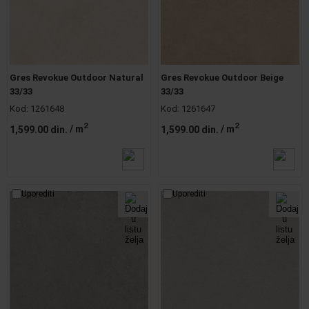
Gres Revokue Outdoor Natural
Gres Revokue Outdoor Beige
33/33
33/33
Kod:
1261648
Kod:
1261647
2
2
1,599.00 din.
/ m
1,599.00 din.
/ m
Uporediti
Uporediti