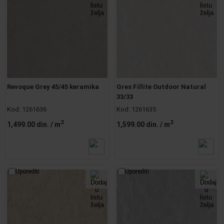
Revoque Grey 45/45 keramika
Gres Fillite Outdoor Natural
33/33
Kod:
1261636
Kod:
1261635
2
2
1,499.00 din.
/ m
1,599.00 din.
/ m
Uporediti
Uporediti