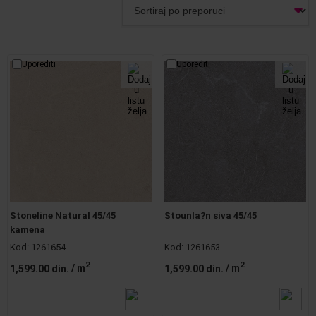
Uporediti
Uporediti
Stoneline Natural 45/45
Stounla?n siva 45/45
kamena
Kod:
1261654
Kod:
1261653
2
2
1,599.00 din.
/ m
1,599.00 din.
/ m