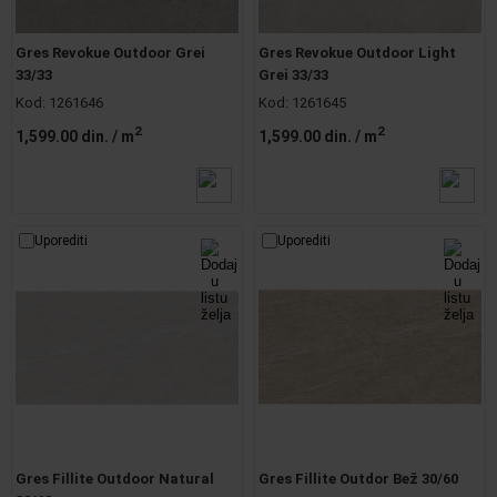
Gres Revokue Outdoor Grei
Gres Revokue Outdoor Light
33/33
Grei 33/33
Kod:
1261646
Kod:
1261645
2
2
1,599.00 din.
/ m
1,599.00 din.
/ m
Uporediti
Uporediti
Gres Fillite Outdoor Natural
Gres Fillite Outdor Bež 30/60