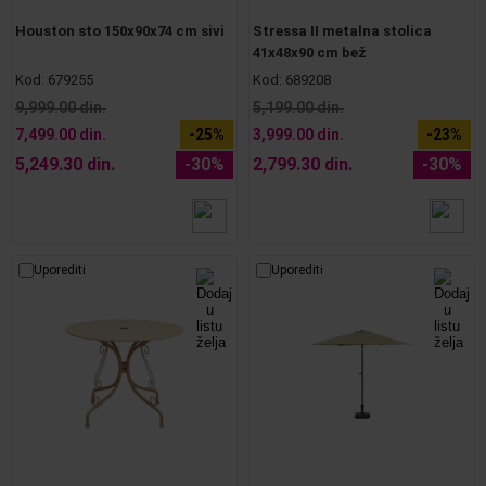
Houston sto 150x90x74 cm sivi
Stressa II metalna stolica
41x48x90 cm bež
Kod:
679255
Kod:
689208
9,999.00 din.
5,199.00 din.
7,499.00 din.
-25%
3,999.00 din.
-23%
5,249.30 din.
-30%
2,799.30 din.
-30%
Uporediti
Uporediti