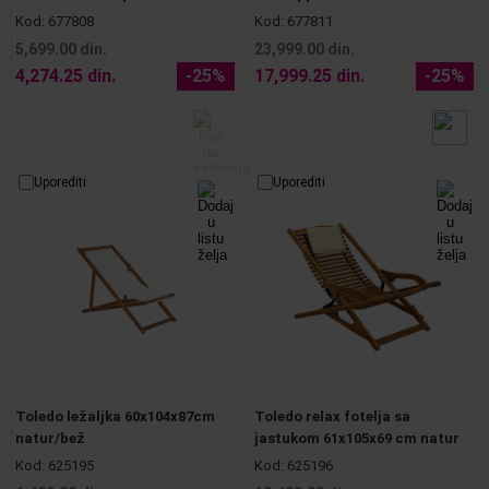
Kod:
677808
Kod:
677811
5,699.00 din.
23,999.00 din.
4,274.25 din.
-25%
17,999.25 din.
-25%
Uporediti
Uporediti
Toledo ležaljka 60x104x87cm
Toledo relax fotelja sa
natur/bež
jastukom 61x105x69 cm natur
Kod:
625195
Kod:
625196