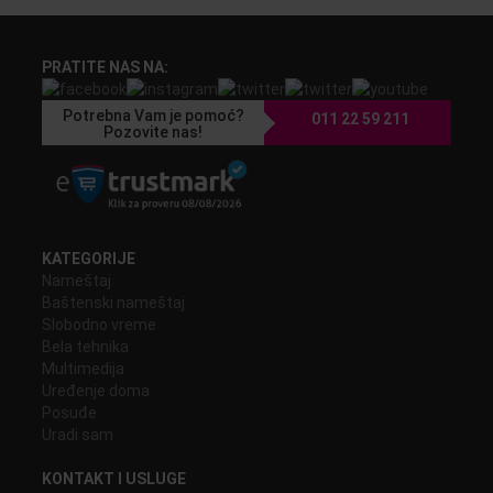
PRATITE NAS NA:
Potrebna Vam je pomoć?
011 22 59 211
Pozovite nas!
KATEGORIJE
Nameštaj
Baštenski nameštaj
Slobodno vreme
Bela tehnika
Multimedija
Uređenje doma
Posuđe
Uradi sam
KONTAKT I USLUGE