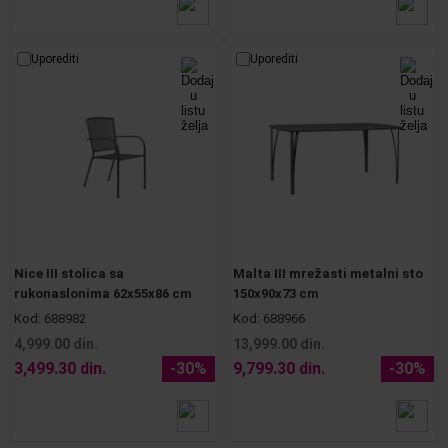
Uporediti
Uporediti
Nice III stolica sa
Malta III mrežasti metalni sto
rukonaslonima 62x55x86 cm
150x90x73 cm
Kod:
688982
Kod:
688966
4,999.00 din.
13,999.00 din.
3,499.30 din.
-30%
9,799.30 din.
-30%