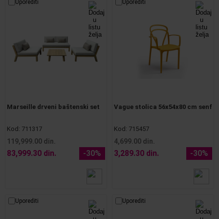
Uporediti
Uporediti
Marseille drveni baštenski set
Vague stolica 56x54x80 cm senf
Kod:
711317
Kod:
715457
119,999.00 din.
4,699.00 din.
83,999.30 din.
-30%
3,289.30 din.
-30%
Uporediti
Uporediti