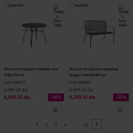
Uporediti
Uporediti
Nice III mrežasti metalni sto
Nice III mrežasta metalna
D95x73 cm
klupa 110x59x88 cm
Kod:
688972
Kod:
688984
9,999.00 din.
8,999.00 din.
6,999.30 din.
-30%
6,299.30 din.
-30%
1
2
3
4
...
12