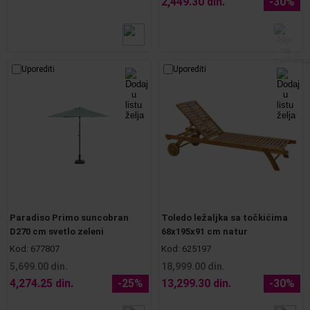
2,449.30 din.
-30%
Uporediti
Uporediti
Paradiso Primo suncobran
Toledo ležaljka sa točkićima
D270 cm svetlo zeleni
68x195x91 cm natur
Kod:
677807
Kod:
625197
5,699.00 din.
18,999.00 din.
4,274.25 din.
-25%
13,299.30 din.
-30%