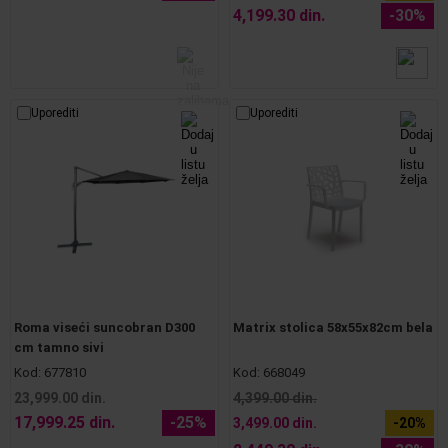
4,199.30 din.
-30%
Uporediti
Uporediti
Roma viseći suncobran D300
Matrix stolica 58x55x82cm bela
cm tamno sivi
Kod:
677810
Kod:
668049
23,999.00 din.
4,399.00 din.
17,999.25 din.
-25%
3,499.00 din.
-20%