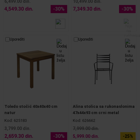
6,499.00 din.
10,499.00 din.
4,549.30 din.
-30%
7,349.30 din.
-30%
Uporediti
Uporediti
Toledo stočić 40x40x40 cm
Alina stolica sa rukonaslonima
natur
47x44x93 cm crni metal
Kod:
625183
Kod:
626662
3,799.00 din.
7,999.00 din.
2,659.30 din.
-30%
5,999.00 din.
-25%