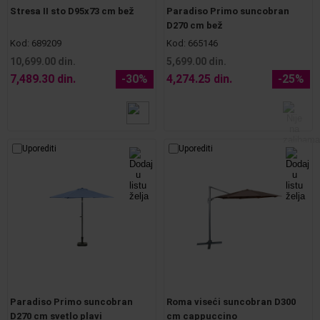
Stresa II sto D95x73 cm bež
Paradiso Primo suncobran
D270 cm bež
Kod:
689209
Kod:
665146
10,699.00 din.
5,699.00 din.
7,489.30 din.
-30%
4,274.25 din.
-25%
Uporediti
Uporediti
Paradiso Primo suncobran
Roma viseći suncobran D300
D270 cm svetlo plavi
cm cappuccino