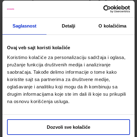
Canari stolica sa
Maikoor II fotelja 56x60x80 cm
Saglasnost
Detalji
O kolačićima
rukonaslonima 62x56x85 cm
natur
crna
Kod:
677825
Kod:
680204
5,599.00 din.
9,299.00 din.
Ovaj veb sajt koristi kolačiće
3,919.30 din.
-30%
6,509.30 din.
-30%
Koristimo kolačiće za personalizaciju sadržaja i oglasa,
pružanje funkcija društvenih medija i analiziranje
saobraćaja. Takođe delimo informacije o tome kako
koristite sajt sa partnerima za društvene medije,
Uporediti
Uporediti
oglašavanje i analitiku koji mogu da ih kombinuju sa
drugim informacijama koje ste im dali ili koje su prikupili
na osnovu korišćenja usluga.
Dozvoli sve kolačiće