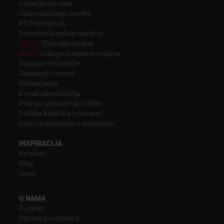
Lokacije centara
Uslovi plaćanja i krediti
R1/Predračuni
Emmezeta poklon kartica
NOVO!
3D projektovanje
NOVO!
Usluga dizajna enterijera
Dostave i montaže
Garancije i servisi
Reklamacije
E-mail obaveštenja
Pitanja, pohvale i pritužbe
Politika kolačića (cookies)
Uslovi poslovanja u webshopu
INSPIRACIJA
Katalozi
Blog
Vesti
O NAMA
O nama
Politika privatnosti