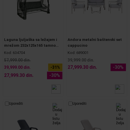
Laguna ljuljaška sa ležajem i
Andora metalni baštenski set
mrežom 232x125x165 tamno
cappucino
siva
Kod:
634704
Kod:
689001
57,999.00 din.
39,999.00 din.
27,999.30 din.
-30%
39,999.00 din.
-31%
27,999.30 din.
-30%
Uporediti
Uporediti