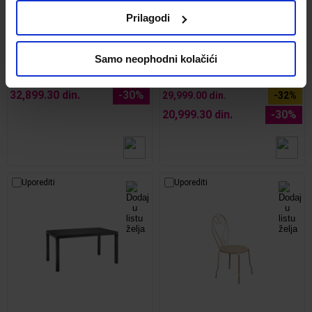
Prilagodi
Toledo sto na razvlačenje
Porto sto na razvlačenje
180(240)x90x76 cm Natur
160(210)x90x76cm
Samo neophodni kolačići
Kod:
711316
Kod:
656216
46,999.00 din.
43,999.00 din.
32,899.30 din.
-30%
29,999.00 din.
-32%
20,999.30 din.
-30%
Uporediti
Uporediti