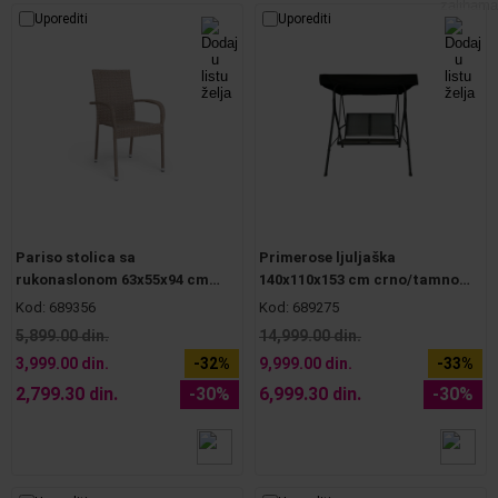
Uporediti
Uporediti
Pariso stolica sa
Primerose ljuljaška
rukonaslonom 63x55x94 cm
140x110x153 cm crno/tamno
natur
siva
Kod:
689356
Kod:
689275
5,899.00 din.
14,999.00 din.
3,999.00 din.
-32%
9,999.00 din.
-33%
2,799.30 din.
-30%
6,999.30 din.
-30%