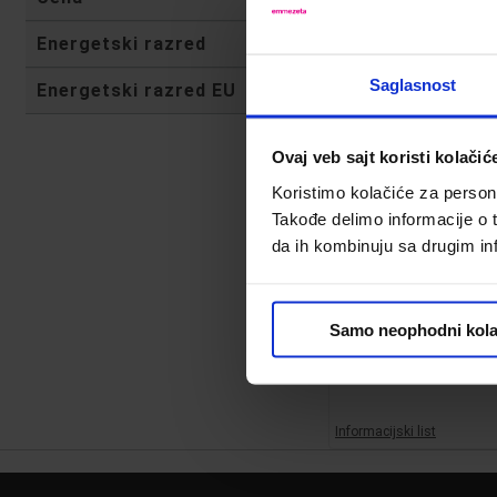
Energetski razred
Saglasnost
Energetski razred EU
Ovaj veb sajt koristi kolačić
Koristimo kolačiće za persona
Takođe delimo informacije o t
da ih kombinuju sa drugim inf
Candy ROW4966DW
mašina za pranje i 
veša
Samo neophodni kola
Kod:
645500
72,999.00 din.
Informacijski list