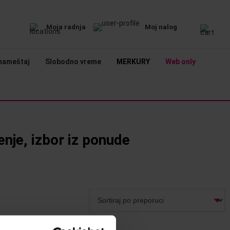
Moja radnja
Moj nalog
nameštaj
Slobodno vreme
MERKURY
Web only
nje, izbor iz ponude