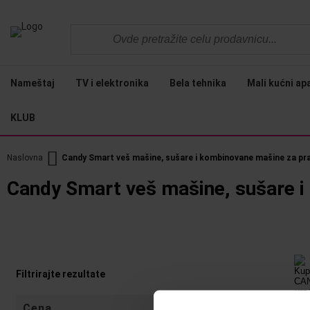
Nameštaj
TV i elektronika
Bela tehnika
Mali kućni ap
KLUB
Naslovna
Candy Smart veš mašine, sušare i kombinovane mašine za pran
Candy Smart veš mašine, sušare i 
Filtrirajte rezultate
Cena