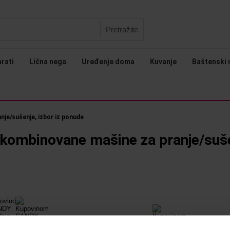
Pretražite
arati
Lična nega
Uređenje doma
Kuvanje
Baštenski 
je/sušenje, izbor iz ponude
kombinovane mašine za pranje/suše