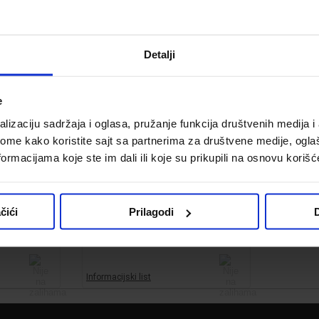
Detalji
e
lizaciju sadržaja i oglasa, pružanje funkcija društvenih medija i 
ome kako koristite sajt sa partnerima za društvene medije, oglaš
ormacijama koje ste im dali ili koje su prikupili na osnovu korišć
MCE/1-S
Candy CSOW 4965TWE/1-S
sušenje
mašina za pranje i sušenje
veša
čići
Prilagodi
D
Kod:
645499
63,999.00 din.
Informacijski list