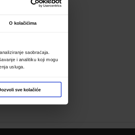
O kolačićima
analiziranje saobraćaja.
avanje i analitiku koji mogu
enja usluga.
ozvoli sve kolačiće