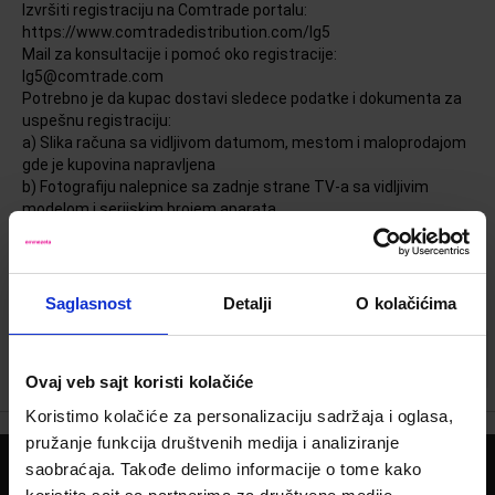
Izvršiti registraciju na Comtrade portalu:
https://www.comtradedistribution.com/lg5
Mail za konsultacije i pomoć oko registracije:
lg5@comtrade.com
Potrebno je da kupac dostavi sledece podatke i dokumenta za
uspešnu registraciju:
a) Slika računa sa vidljivom datumom, mestom i maloprodajom
gde je kupovina napravljena
b) Fotografiju nalepnice sa zadnje strane TV-a sa vidljivim
modelom i serijskim brojem aparata
c) Mail adresu
d) Kontakt telefon
e) Ime i Prezime
Saglasnost
Detalji
O kolačićima
Filtrirajte rezultate
Ovaj veb sajt koristi kolačiće
Koristimo kolačiće za personalizaciju sadržaja i oglasa,
pružanje funkcija društvenih medija i analiziranje
saobraćaja. Takođe delimo informacije o tome kako
PRATITE NAS NA: