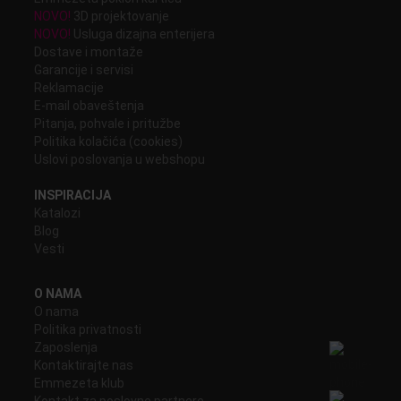
NOVO!
3D projektovanje
NOVO!
Usluga dizajna enterijera
Dostave i montaže
Garancije i servisi
Reklamacije
E-mail obaveštenja
Pitanja, pohvale i pritužbe
Politika kolačića (cookies)
Uslovi poslovanja u webshopu
INSPIRACIJA
Katalozi
Blog
Vesti
O NAMA
O nama
Politika privatnosti
Zaposlenja
Kontaktirajte nas
Emmezeta klub