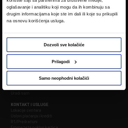
koristite sajt sa partnerima za društvene medije,
oglašavanje i analitiku koji mogu da ih kombinuju sa
Potrebna Vam je pomoć?
011 22 59 211
drugim informacijama koje ste im dali ili koje su prikupili
Pozovite nas!
na osnovu korišćenja usluga.
Dozvoli sve kolačiće
KATEGORIJE
Nameštaj
Baštenski nameštaj
Prilagodi
Slobodno vreme
Bela tehnika
Multimedija
Samo neophodni kolačići
Uređenje doma
Posuđe
Uradi sam
KONTAKT I USLUGE
Lokacije centara
Uslovi plaćanja i krediti
R1/Predračuni
Emmezeta poklon kartica