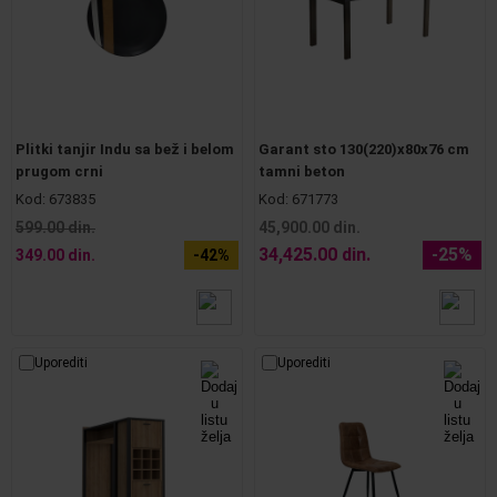
Plitki tanjir Indu sa bež i belom
Garant sto 130(220)x80x76 cm
prugom crni
tamni beton
Kod:
673835
Kod:
671773
599.00 din.
45,900.00 din.
34,425.00 din.
-25%
349.00 din.
-42%
Uporediti
Uporediti