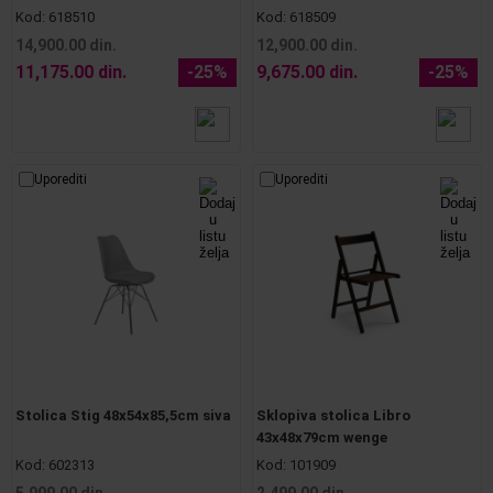
Kod:
618510
Kod:
618509
14,900.00 din.
12,900.00 din.
11,175.00 din.
-25%
9,675.00 din.
-25%
Uporediti
Uporediti
Stolica Stig 48x54x85,5cm siva
Sklopiva stolica Libro
43x48x79cm wenge
Kod:
602313
Kod:
101909
5,999.00 din.
2,499.00 din.