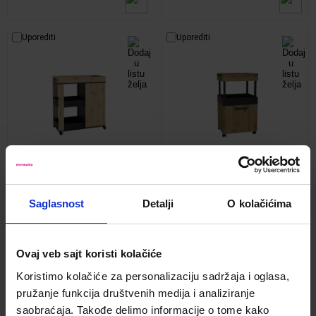
Uporediti
Uporediti
Home Bar kolica
Home Bar kolica 50x41x88,5cm
77,4x42x88,2cm
Saglasnost
Detalji
O kolačićima
Kod:
665912
Kod:
665911
13,900.00 din.
11,900.00 din.
Ovaj veb sajt koristi kolačiće
Koristimo kolačiće za personalizaciju sadržaja i oglasa,
pružanje funkcija društvenih medija i analiziranje
Uporediti
Uporediti
saobraćaja. Takođe delimo informacije o tome kako