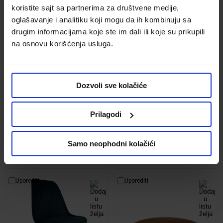
koristite sajt sa partnerima za društvene medije,
oglašavanje i analitiku koji mogu da ih kombinuju sa
drugim informacijama koje ste im dali ili koje su prikupili
na osnovu korišćenja usluga.
Dozvoli sve kolačiće
Tanjir za serviranje Unique
Osaka stolica 55x42x97 bela
24x32cm
Prilagodi
Kod:
665657
Kod:
1215455
399.00 din.
5,899.00 din.
Samo neophodni kolačići
Uporediti
Uporediti