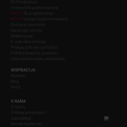
R1/Predračuni
Emmezeta poklon kartica
NOVO!
3D projektovanje
NOVO!
Usluga dizajna enterijera
Dostave i montaže
Garancije i servisi
Reklamacije
E-mail obaveštenja
Pitanja, pohvale i pritužbe
Politika kolačića (cookies)
Uslovi poslovanja u webshopu
INSPIRACIJA
Katalozi
Blog
Vesti
O NAMA
O nama
Politika privatnosti
Zaposlenja
Kontaktirajte nas