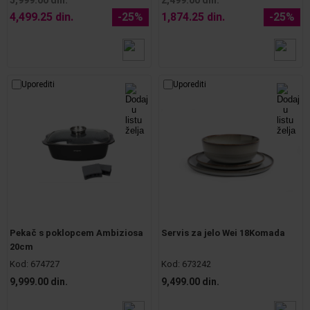
4,499.25 din.
-25%
1,874.25 din.
-25%
Uporediti
Uporediti
Pekač s poklopcem Ambiziosa
Servis za jelo Wei 18Komada
20cm
Kod:
674727
Kod:
673242
9,999.00 din.
9,499.00 din.