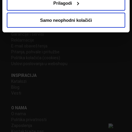
Prilagodi
R1/Predračuni
Emmezeta poklon kartica
NOVO!
3D projektovanje
Samo neophodni kolačići
NOVO!
Usluga dizajna enterijera
Dostave i montaže
Garancije i servisi
Reklamacije
E-mail obaveštenja
Pitanja, pohvale i pritužbe
Politika kolačića (cookies)
Uslovi poslovanja u webshopu
INSPIRACIJA
Katalozi
Blog
Vesti
O NAMA
O nama
Politika privatnosti
Zaposlenja
Kontaktirajte nas