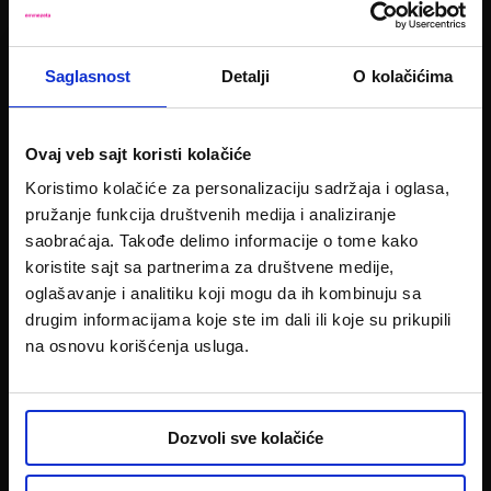
PRATITE NAS NA:
Saglasnost
Detalji
O kolačićima
Potrebna Vam je pomoć?
011 22 59 211
Pozovite nas!
Ovaj veb sajt koristi kolačiće
Koristimo kolačiće za personalizaciju sadržaja i oglasa,
pružanje funkcija društvenih medija i analiziranje
KATEGORIJE
saobraćaja. Takođe delimo informacije o tome kako
Nameštaj
koristite sajt sa partnerima za društvene medije,
Baštenski nameštaj
Slobodno vreme
oglašavanje i analitiku koji mogu da ih kombinuju sa
Bela tehnika
drugim informacijama koje ste im dali ili koje su prikupili
Multimedija
na osnovu korišćenja usluga.
Uređenje doma
Posuđe
Uradi sam
Dozvoli sve kolačiće
KONTAKT I USLUGE
Lokacije centara
Uslovi plaćanja i krediti