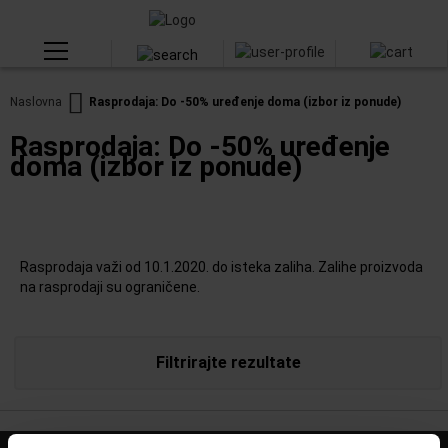
Naslovna
Rasprodaja: Do -50% uređenje doma (izbor iz ponude)
Rasprodaja: Do -50% uređenje
doma (izbor iz ponude)
Rasprodaja važi od 10.1.2020. do isteka zaliha. Zalihe proizvoda
na rasprodaji su ograničene.
Filtrirajte rezultate