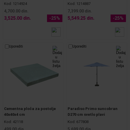
Kod:
1214924
Kod:
1214887
4,700.00 din.
7,399.00 din.
3,525.00 din.
-25%
5,549.25 din.
-25%
Uporediti
Uporediti
Cementna ploča za postolje
Paradiso Primo suncobran
40x40x4 cm
D270 cm svetlo plavi
Kod:
42118
Kod:
677808
499.00 din.
5,699.00 din.