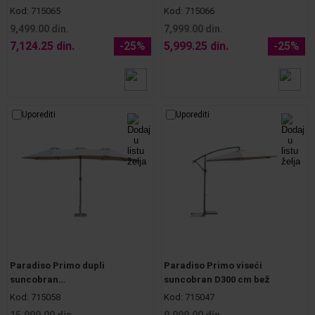
Kod:
715065
Kod:
715066
9,499.00 din.
7,999.00 din.
7,124.25 din.
-25%
5,999.25 din.
-25%
Uporediti
Uporediti
Paradiso Primo dupli
Paradiso Primo viseći
suncobran
suncobran D300 cm bež
450(130/185/130)x260x230 bež
Kod:
715058
Kod:
715047
15,999.00 din.
9,999.00 din.