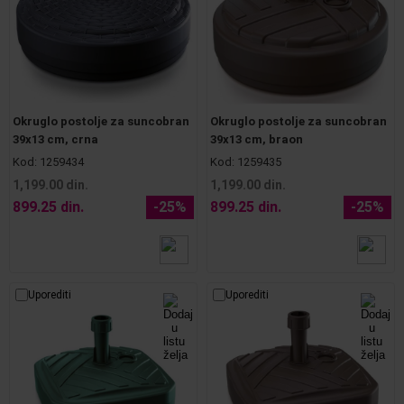
Okruglo postolje za suncobran
Okruglo postolje za suncobran
39x13 cm, crna
39x13 cm, braon
Kod:
1259434
Kod:
1259435
1,199.00 din.
1,199.00 din.
899.25 din.
-25%
899.25 din.
-25%
Uporediti
Uporediti