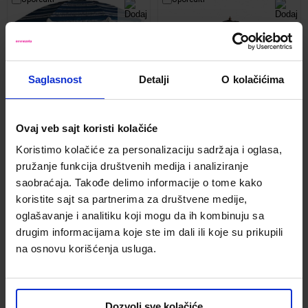
Saglasnost
Detalji
O kolačićima
Ovaj veb sajt koristi kolačiće
DELUXE suncobran za plažu
Suncobran Malaga 300cm sivi
Koristimo kolačiće za personalizaciju sadržaja i oglasa,
200 cm sivi 8031507
8041062
pružanje funkcija društvenih medija i analiziranje
Kod:
1255818
Kod:
1255857
saobraćaja. Takođe delimo informacije o tome kako
3,199.00 din.
12,899.00 din.
koristite sajt sa partnerima za društvene medije,
2,399.25 din.
-25%
9,674.25 din.
-25%
oglašavanje i analitiku koji mogu da ih kombinuju sa
drugim informacijama koje ste im dali ili koje su prikupili
na osnovu korišćenja usluga.
Uporediti
Uporediti
Dozvoli sve kolačiće