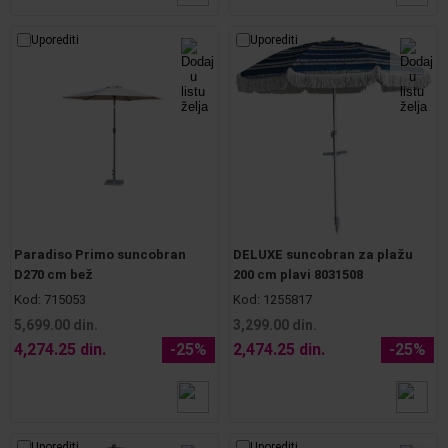
Uporediti
Uporediti
Paradiso Primo suncobran
DELUXE suncobran za plažu
D270 cm bež
200 cm plavi 8031508
Kod:
715053
Kod:
1255817
5,699.00 din.
3,299.00 din.
4,274.25 din.
-25%
2,474.25 din.
-25%
Uporediti
Uporediti