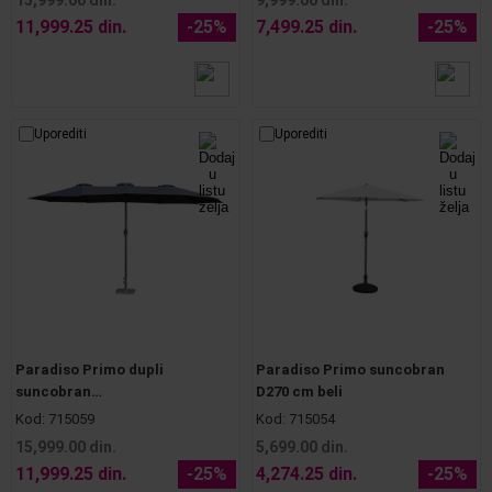
11,999.25 din.
-25%
7,499.25 din.
-25%
Uporediti
Uporediti
Paradiso Primo dupli
Paradiso Primo suncobran
suncobran
D270 cm beli
450(130/185/130)x260x230
Kod:
715059
Kod:
715054
tamno sivi
15,999.00 din.
5,699.00 din.
11,999.25 din.
-25%
4,274.25 din.
-25%