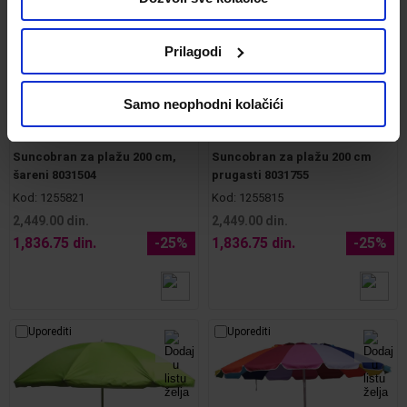
Prilagodi
Samo neophodni kolačići
Suncobran za plažu 200 cm,
Suncobran za plažu 200 cm
šareni 8031504
prugasti 8031755
Kod:
1255821
Kod:
1255815
2,449.00 din.
2,449.00 din.
1,836.75 din.
-25%
1,836.75 din.
-25%
Uporediti
Uporediti