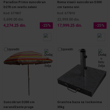
Paradiso Primo suncobran
Roma viseći suncobran D300
D270 cm svetlo zeleni
cm tamno sivi
Kod:
677807
Kod:
677810
5,699.00 din.
23,999.00 din.
4,274.25 din.
-25%
17,999.25 din.
-25%
Uporediti
Uporediti
Suncobran D200 cm
Granitna baza sa tockovima
narandžaste pruge
35kg