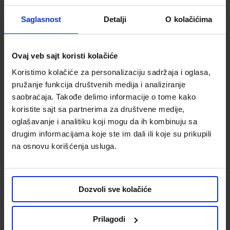
Saglasnost
Detalji
O kolačićima
Ovaj veb sajt koristi kolačiće
Pročitaj više
Koristimo kolačiće za personalizaciju sadržaja i oglasa,
pružanje funkcija društvenih medija i analiziranje
saobraćaja. Takođe delimo informacije o tome kako
Najnoviji postovi
koristite sajt sa partnerima za društvene medije,
oglašavanje i analitiku koji mogu da ih kombinuju sa
drugim informacijama koje ste im dali ili koje su prikupili
na osnovu korišćenja usluga.
Avgust u Merkury by Emmezeta, pravo vreme za pametnu
kupovinu!
31.7.2026.
Dozvoli sve kolačiće
Prilagodi
Novi julski katalog u Merkury by Emmezeta Novi Sad