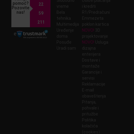
Slobodno
Uslovi plaćanja
pomoć?
22
vreme
i krediti
Pozovite
nas!
Bela
R1/Predračuni
59
tehnika
Emmezeta
211
Multimedija
poklon kartica
Uređenje
NOVO!
3D
doma
projektovanje
Posuđe
NOVO!
Usluga
Uradi sam
dizajna
enterijera
Dostave i
montaže
Garancije i
servisi
Reklamacije
E-mail
obaveštenja
Pitanja,
pohvale i
pritužbe
Politika
kolačića
(cookies)