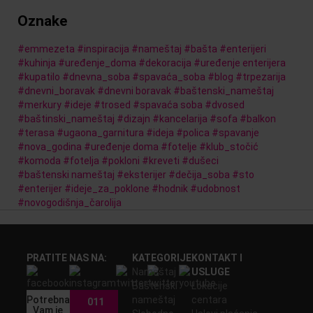
Oznake
#
emmezeta
#
inspiracija
#
nameštaj
#
bašta
#
enterijeri
#
kuhinja
#
uređenje_doma
#
dekoracija
#
uređenje enterijera
#
kupatilo
#
dnevna_soba
#
spavaća_soba
#
blog
#
trpezarija
#
dnevni_boravak
#
dnevni boravak
#
baštenski_nameštaj
#
merkury
#
ideje
#
trosed
#
spavaća soba
#
dvosed
#
baštinski_nameštaj
#
dizajn
#
kancelarija
#
sofa
#
balkon
#
terasa
#
ugaona_garnitura
#
ideja
#
polica
#
spavanje
#
nova_godina
#
uređenje doma
#
fotelje
#
klub_stočić
#
komoda
#
fotelja
#
pokloni
#
kreveti
#
dušeci
#
baštenski nameštaj
#
eksterijer
#
dečija_soba
#
sto
#
enterijer
#
ideje_za_poklone
#
hodnik
#
udobnost
#
novogodišnja_čarolija
PRATITE NAS NA:
KATEGORIJE
KONTAKT I
Nameštaj
USLUGE
Baštenski
Lokacije
Potrebna
nameštaj
centara
011
Vam je