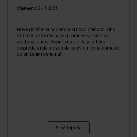
Objavljeno:
26.1.2021.
Nova godina sa sobom nosi nove planove. Ono
što mnoge motiviše su promene vezane za
uređenje doma. Super vest je da je u toku
rasprodaja i da možeš da kupiš omiljene komade
po sniženim cenama!
Pročitaj više