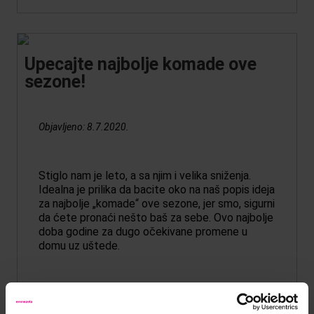
Upecajte najbolje komade ove
sezone!
Objavljeno:
8.7.2020.
Stiglo nam je leto, a sa njim i velika sniženja.
Idealna je prilika da bacite oko na naš popis ideja
za najbolje „komade“ ove sezone, jer smo, sigurni
da ćete pronaći nešto baš za sebe.
Ovo najbolje
doba godine za dugo očekivane promene u
domu uz uštede.