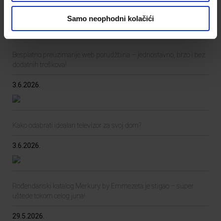
30.6.2026.
Samo neophodni kolačići
Besplatno preuzimanje web porudžbina – jednostavno, brzo i bez
dodatnih troškova!
3.6.2026.
Kako odabrati idealan televizor za svoj dom?
3.6.2026.
Rođendanski katalog Merkury by Emmezeta je stigao – super
uštede tokom celog juna!
29.5.2026.