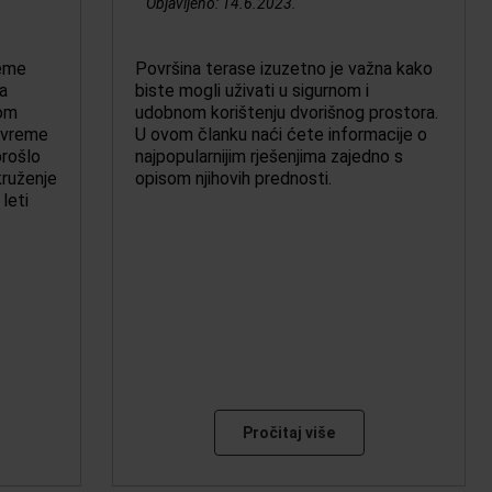
Objavljeno:
14.6.2023.
reme
Površina terase izuzetno je važna kako
a
biste mogli uživati u sigurnom i
nom
udobnom korištenju dvorišnog prostora.
 vreme
U ovom članku naći ćete informacije o
rošlo
najpopularnijim rješenjima zajedno s
kruženje
opisom njihovih prednosti.
leti
Pročitaj više