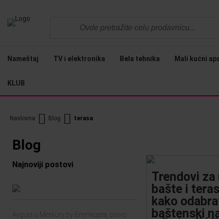
Nameštaj
TV i elektronika
Bela tehnika
Mali kućni ap
KLUB
Naslovna
Blog
terasa
Blog
Najnoviji postovi
Trendovi za
bašte i tera
kako odabrat
baštenski n
Avgust u Merkury by Emmezeta, pravo