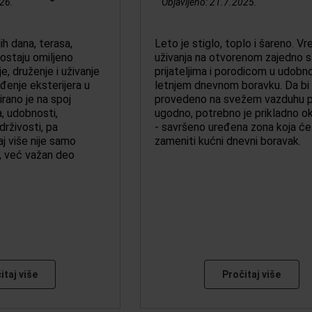
26.
Objavljeno:
21.7.2025.
ih dana, terasa,
Leto je stiglo, toplo i šareno. V
postaju omiljeno
uživanja na otvorenom zajedno s
, druženje i uživanje
prijateljima i porodicom u udob
đenje eksterijera u
letnjem dnevnom boravku. Da bi
irano je na spoj
provedeno na svežem vazduhu p
a, udobnosti,
ugodno, potrebno je prikladno o
drživosti, pa
- savršeno uređena zona koja će 
j više nije samo
zameniti kućni dnevni boravak.
, već važan deo
itaj više
Pročitaj više