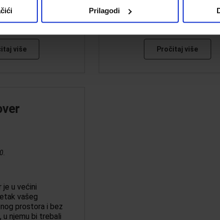
čići
Prilagodi
D
itaj više
Pročitaj više
over
0.
 je u većini
žetak vašeg
nog prostora i bez
, u njemu bi trebali