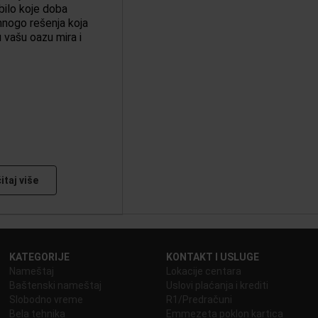
bilo koje doba
mnogo rešenja koja
u vašu oazu mira i
itaj više
KATEGORIJE
KONTAKT I USLUGE
Nameštaj
Lokacije centara
Baštenski nameštaj
Uslovi plaćanja i krediti
Slobodno vreme
R1/Predračuni
Bela tehnika
Emmezeta poklon kartica