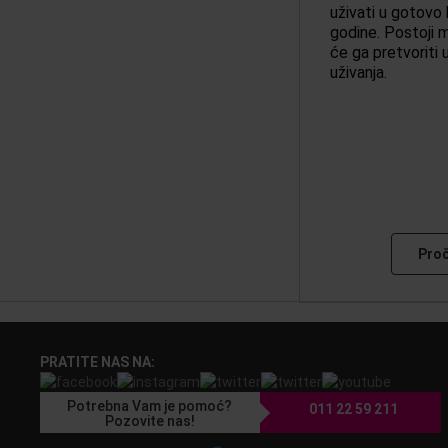
uživati u gotovo 
godine. Postoji 
će ga pretvoriti 
uživanja.
Proč
PRATITE NAS NA:
Potrebna Vam je pomoć?
011 22 59 211
Pozovite nas!