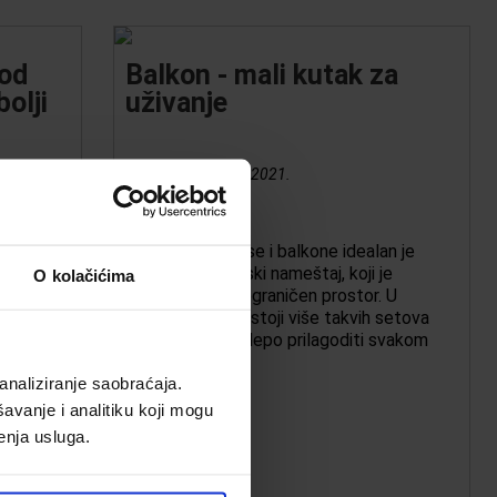
 od
Balkon - mali kutak za
olji
uživanje
Objavljeno:
8.6.2021.
t i
Za male terase i balkone idealan je
om, bez
manji baštenski nameštaj, koji je
O kolačićima
olaznika
pogodan za ograničen prostor. U
Emmezeti postoji više takvih setova
iti
koji se mogu lepo prilagoditi svakom
prostoru.
ko da
analiziranje saobraćaja.
ite
avanje i analitiku koji mogu
enja usluga.