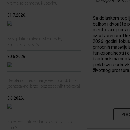
Objavljeno:
15.5.20
vreme za pametnu kupovinu!
31.7.2026.
Sa dolaskom toplij
balkon i dvorište 
mesto za opuštanje
na otvorenom. Ure
Novi julski katalog u Merkury by
2026. godini fokus
Emmezeta Novi Sad
prirodnih materijal
funkcionalnosti i o
30.6.2026.
baštenski namešta
praktičan dodatak
životnog prostora.
Besplatno preuzimanje web porudžbina –
jednostavno, brzo i bez dodatnih troškova!
3.6.2026.
Proč
Kako odabrati idealan televizor za svoj
dom?