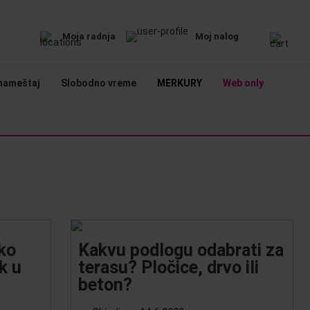
Moja radnja
Moj nalog
nameštaj
Slobodno vreme
MERKURY
Web only
ako
Kakvu podlogu odabrati za
k u
terasu? Pločice, drvo ili
beton?