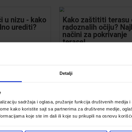
i u nizu - kako
Kako zaštititi terasu
lno urediti?
radoznalih očiju? Najb
načini za pokrivanje
terase!
22.
Objavljeno:
25.5.2022.
 se nalaze u manjim i
Svako želi da obezbedi privatnos
gde je svaki komad
mesto za opuštanje na otvoren
Detalji
an. Veoma su popularni
radoznalih pogleda komšija ili pr
di bračni parovi koji
koji šetaju tik uz vašu ogradu.
između porodične
Pokrivanjem se takođe može reš
e
adi. Upravo su stanovi
pitanje zaštite od nepovoljnih
atna sredina, no
vremenskih uslova. Pitate se ka
lizaciju sadržaja i oglasa, pružanje funkcija društvenih medija i 
u baštu.
zaštitite svoju terasu i da se reš
ome kako koristite sajt sa partnerima za društvene medije, oglaš
radoznalih očiju?
ormacijama koje ste im dali ili koje su prikupili na osnovu korišć