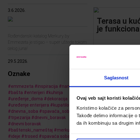
3.6.2026.
Terasa u kuć
je funkciona
Rođendanski katalog Merkury by
Emmezeta je stigao – super uštede tokom
celog juna!
Objavljeno:
22.7.20
29.5.2026.
Kuće u nizu obično
Oznake
većim gradovima, 
Saglasnost
zemlje zlata vred
i rado ih biraju mla
#
emmezeta
#
inspiracija
#
nameštaj
traže kompromis 
#
bašta
#
enterijeri
#
kuhinja
Ovaj veb sajt koristi kolačić
kuće i stana u zgr
#
uređenje_doma
#
dekoracija
u kućama u nizu zl
#
uređenje enterijera
#
kupatilo
Koristimo kolačiće za persona
nemaju svoju velik
#
dnevna_soba
#
spavaća_soba
#
blog
Takođe delimo informacije o t
#
trpezarija
#
dnevni_boravak
da ih kombinuju sa drugim inf
#
dnevni boravak
#
baštenski_nameštaj
#
merkury
#
ideje
#
trosed
#
spavaća soba