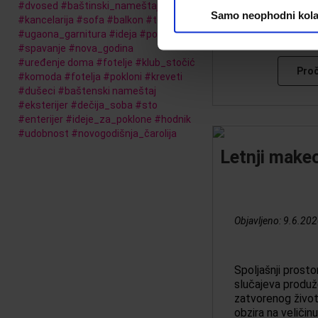
#
dvosed
#
baštinski_nameštaj
#
dizajn
Samo neophodni kola
#
kancelarija
#
sofa
#
balkon
#
terasa
#
ugaona_garnitura
#
ideja
#
polica
#
spavanje
#
nova_godina
#
uređenje doma
#
fotelje
#
klub_stočić
Proč
#
komoda
#
fotelja
#
pokloni
#
kreveti
#
dušeci
#
baštenski nameštaj
#
eksterijer
#
dečija_soba
#
sto
#
enterijer
#
ideje_za_poklone
#
hodnik
#
udobnost
#
novogodišnja_čarolija
Letnji make
Objavljeno:
9.6.202
Spoljašnji prostor
slučajeva produ
zatvorenog život
obzira na veličinu