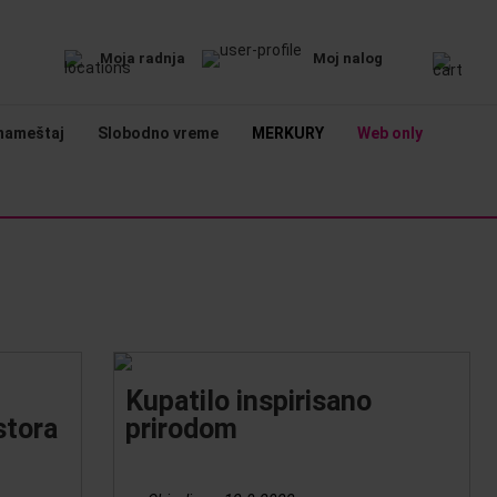
Moja radnja
Moj nalog
nameštaj
Slobodno vreme
MERKURY
Web only
Kupatilo inspirisano
stora
prirodom