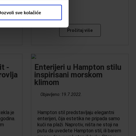
ozvoli sve kolačiće
Pročitaj više
t -
Enterijeri u Hampton stilu
rovlja
inspirisani morskom
klimom
Objavljeno:
19.7.2022.
ekla je
Hampton stil predstavljaju elegantni
godina.
enterijeri, čija estetika ne pripada samo
om
kući na plaži. Naprotiv, ništa ne stoji na
putu da uvedete Hampton stil, ili barem