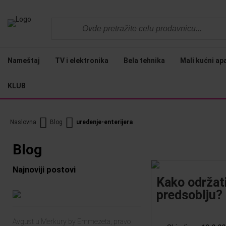
Nameštaj
TV i elektronika
Bela tehnika
Mali kućni ap
KLUB
Naslovna
Blog
uredenje-enterijera
Blog
Najnoviji postovi
Kako održati
predsoblju?
Avgust u Merkury by Emmezeta, pravo