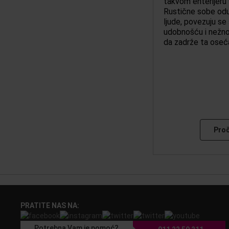
takvom enterijeru
Rustične sobe od
ljude, povezuju se
udobnošću i nežno
da zadrže ta oseć
Proč
PRATITE NAS NA:
Potrebna Vam je pomoć?