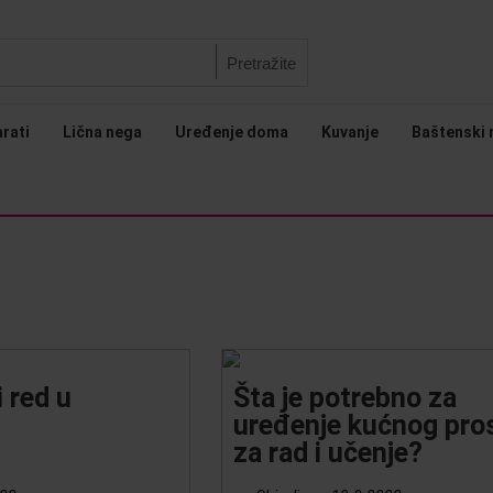
Pretražite
arati
Lična nega
Uređenje doma
Kuvanje
Baštenski 
 red u
Šta je potrebno za
uređenje kućnog pro
za rad i učenje?