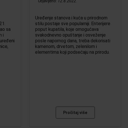
Objavljeno:
12.8.2022.
Uređenje stanova i kuća u prirodnom
21.
stilu postaje sve popularniji. Enterijere
ao sa
poput kupatila, koje omogućava
 i
svakodnevno opuštanje i osveženje
uređeni
posle napornog dana, treba dekorisati
nice,
kamenom, drvetom, zelenilom i
elementima koji podsećaju na prirodu.
Pročitaj više