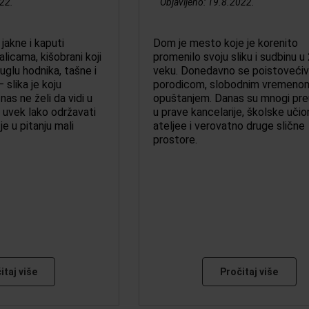
22.
Objavljeno:
19.8.2022.
jakne i kaputi
Dom je mesto koje je korenito
licama, kišobrani koji
promenilo svoju sliku i sudbinu u 
 uglu hodnika, tašne i
veku. Donedavno se poistovećiv
 slika je koju
porodicom, slobodnim vremenom
as ne želi da vidi u
opuštanjem. Danas su mnogi pre
 uvek lako održavati
u prave kancelarije, školske učio
je u pitanju mali
ateljee i verovatno druge slične
prostore.
itaj više
Pročitaj više