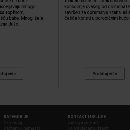
 seoske kuće?
funkcionalnošću i praktičnošću
uševljavaju mnoge
korišćenja svakog od elemenata. 
 sa toplinom,
savršen za opremanje stana, ali 
šću bake. Mnogi žele
češće koristi u porodičnim kuć
anja duže.
itaj više
Pročitaj više
KATEGORIJE
KONTAKT I USLUGE
Nameštaj
Lokacije centara
Baštenski nameštaj
Uslovi plaćanja i krediti