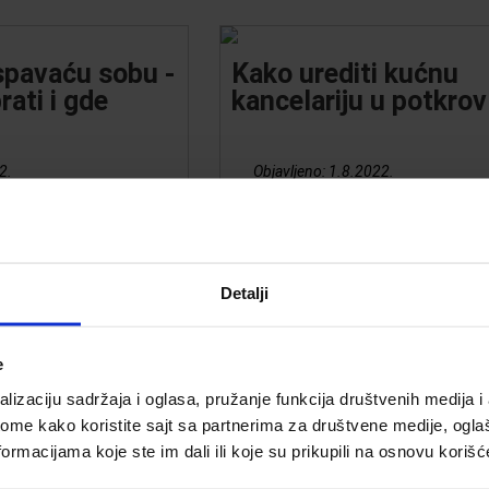
spavaću sobu -
Kako urediti kućnu
rati i gde
kancelariju u potkrov
2.
Objavljeno:
1.8.2022.
e popularnije u
Dvadeset prvi vek je vreme inten
raju na luksuz i
promena i revolucija u načinu živo
klapaju se u gotovo
organizaciji rada. U eri interneta 
Detalji
jera. Naći će se u
daljinu, većina radnih zadataka 
m, vintage,
obavljati bez napuštanja kuće, p
i modernom stilu.
kancelarija postaje nezamenljiv
e
ići mogu biti ukras
u svakom stanu ili u kući.
oravka...
lizaciju sadržaja i oglasa, pružanje funkcija društvenih medija i 
ome kako koristite sajt sa partnerima za društvene medije, oglaš
ormacijama koje ste im dali ili koje su prikupili na osnovu korišć