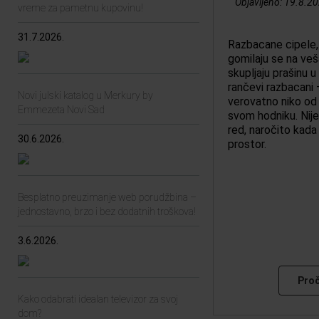
Objavljeno:
19.8.20
vreme za pametnu kupovinu!
31.7.2026.
Razbacane cipele, 
gomilaju se na veša
skupljaju prašinu u
rančevi razbacani –
Novi julski katalog u Merkury by
verovatno niko od n
Emmezeta Novi Sad
svom hodniku. Nije
red, naročito kada 
30.6.2026.
prostor.
Besplatno preuzimanje web porudžbina –
jednostavno, brzo i bez dodatnih troškova!
3.6.2026.
Proč
Kako odabrati idealan televizor za svoj
dom?