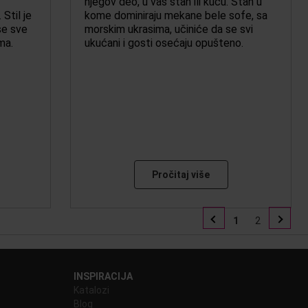
njegov deo, u vaš stan ili kuću. Stan u
Stil je
kome dominiraju mekane bele sofe, sa
se sve
morskim ukrasima, učiniće da se svi
ama.
ukućani i gosti osećaju opušteno.
Pročitaj više
1
2
INSPIRACIJA
Katalozi
Blog