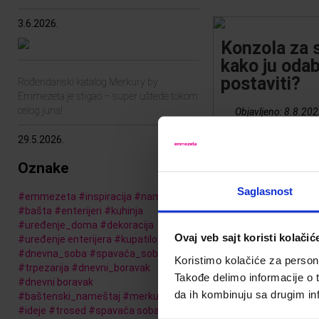
3.6.2026.
Konzola za 
kako ju odab
postaviti?
Rođendanski katalog Merkury by
Emmezeta je stigao – super uštede tokom
celog juna!
Objavljeno:
8.8.202
29.5.2026.
Konzole postaju sv
Oznake
kućama. Iako asoci
klasičan dizajn, u
Saglasnost
svaki dizajn enteri
#
emmezeta
#
inspiracija
#
nameštaj
sobama u klasično
#
bašta
#
enterijeri
#
kuhinja
glamuroznom, kao 
#
uređenje_doma
#
dekoracija
Ovaj veb sajt koristi kolačić
Mali toaletni stoč
#
uređenje enterijera
#
kupatilo
hodnika, dnevnog b
#
dnevna_soba
#
spavaća_soba
#
blog
Koristimo kolačiće za persona
#
trpezarija
#
dnevni_boravak
Takođe delimo informacije o t
#
dnevni boravak
da ih kombinuju sa drugim inf
#
baštenski_nameštaj
#
merkury
#
ideje
#
trosed
#
spavaća soba