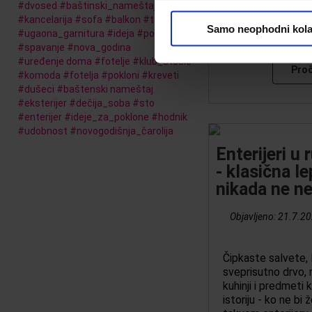
#
dvosed
#
baštinski_nameštaj
#
dizajn
#
kancelarija
#
sofa
#
balkon
#
terasa
Samo neophodni kola
#
ugaona_garnitura
#
ideja
#
polica
#
spavanje
#
nova_godina
#
uređenje doma
#
fotelje
#
klub_stočić
Proč
#
komoda
#
fotelja
#
pokloni
#
kreveti
#
dušeci
#
baštenski nameštaj
#
eksterijer
#
dečija_soba
#
sto
#
enterijer
#
ideje_za_poklone
#
hodnik
#
udobnost
#
novogodišnja_čarolija
Enterijeri u 
- klasična l
nikada ne ne
Objavljeno:
21.7.20
Čipkaste salvete,
sveprisutno drvo, 
kuhinji i predmeti 
istoriju - ko ne bi