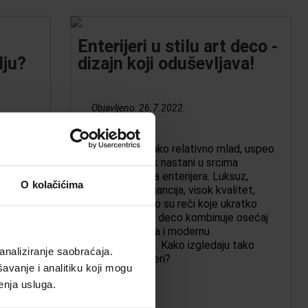
Enterijeri u stilu art deco -
lju?
dizajn koji oduševljava!
Objavljeno:
26.7.2022.
zivnih
Art deco stil, iako relativno mlad, uspeo
ta i
je da se zauvek nastani u srcima
i rada na
ljubitelja dizajna enterijera. Luksuz,
O kolačićima
se može
udobnost, elegancija, visok kvalitet,
a kućna
suptilnost - ovo su reči koje ukratko
 element
opisuju stil. Art deco kombinuje osećaj
prošlih vremena i modernu
funkcionalnost. Kako izgledaju tako
analiziranje saobraćaja.
uređeni enterijeri?
avanje i analitiku koji mogu
enja usluga.