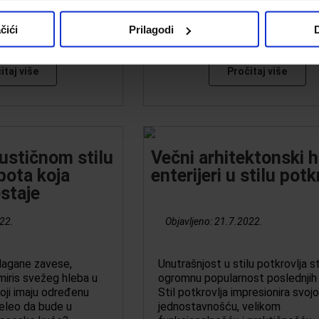
čići
Prilagodi
D
itaj više
Pročitaj više
rustičnom stilu
Večni arhitektonski hi
epota koja
enterijeri u stilu potk
staje
22.
Objavljeno:
21.7.2022.
 lagane zavese,
Unutrašnjost u stilu potkrovlja st
miris svežeg hleba u
ogromnu popularnost poslednjih 
koji imaju određenu
Stil potkrovlja impresionira svoj
 želeo da bude u
jednostavnošću, velikom