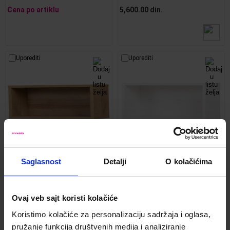
Cena po artiklu
5,600.00 din.
Uporediti
Uporediti
Saglasnost
Detalji
O kolačićima
Cosmo zidna polica 1 otvor
Cosmo zidna polica 1 otvor
45x17x25 natur
45x17x25bela
Kod:
1207337
Kod:
1207339
Ovaj veb sajt koristi kolačiće
3,800.00 din.
3,800.00 din.
Koristimo kolačiće za personalizaciju sadržaja i oglasa,
pružanje funkcija društvenih medija i analiziranje