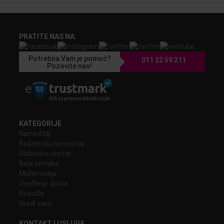
PRATITE NAS NA:
Potrebna Vam je pomoć?
011 22 59 211
Pozovite nas!
KATEGORIJE
Nameštaj
Baštenski nameštaj
Slobodno vreme
Bela tehnika
Multimedija
Uređenje doma
Posuđe
Uradi sam
KONTAKT I USLUGE