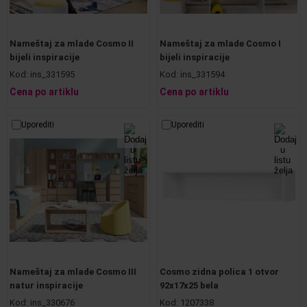
Nameštaj za mlade Cosmo II
Nameštaj za mlade Cosmo I
bijeli inspiracije
bijeli inspiracije
Kod:
ins_331595
Kod:
ins_331594
Cena po artiklu
Cena po artiklu
Uporediti
Uporediti
Nameštaj za mlade Cosmo III
Cosmo zidna polica 1 otvor
natur inspiracije
92x17x25 bela
Kod:
ins_330676
Kod:
1207338