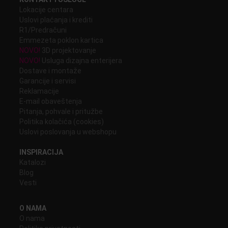
Lokacije centara
Uslovi plaćanja i krediti
R1/Predračuni
Emmezeta poklon kartica
NOVO!
3D projektovanje
NOVO!
Usluga dizajna enterijera
Dostave i montaže
Garancije i servisi
Reklamacije
E-mail obaveštenja
Pitanja, pohvale i pritužbe
Politika kolačića (cookies)
Uslovi poslovanja u webshopu
INSPIRACIJA
Katalozi
Blog
Vesti
O NAMA
O nama