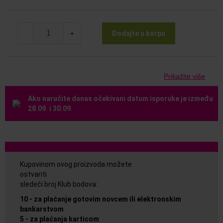
Dodajte u korpu
-
+
Prikažite više
Ako naručite danas očekivani datum isporuke je između
28.09. i 30.09.
Kupovinom ovog proizvoda možete
ostvariti
sledeći broj Klub bodova:
10
-
za plaćanje gotovim novcem ili elektronskim
bankarstvom
5
-
za plaćanja karticom