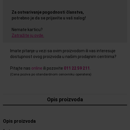
Za ostvarivanje pogodnosti članstva,
potrebno je da se prijavite u vaš nalog!
Nemate karticu?
Zatražite ju ovde.
Imate pitanje u vezi sa ovim proizvodom ili vas interesuje
dostupnost ovog proizvoda u našim prodajnim centrima?
Pitajte nas
online
ili pozovite
011 22 59 211
.
(Cena poziva po standardnom cenovniku operatera)
Opis proizvoda
Opis proizvoda