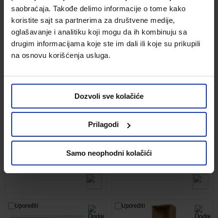
saobraćaja. Takođe delimo informacije o tome kako
koristite sajt sa partnerima za društvene medije,
Uporediti
Uporediti
oglašavanje i analitiku koji mogu da ih kombinuju sa
drugim informacijama koje ste im dali ili koje su prikupili
na osnovu korišćenja usluga.
Dozvoli sve kolačiće
Prilagodi
Cosmo komoda 2 vrata+4 fioke
Cosmo komoda 1 vrata+4 fioke
184x41x97 bela
138x41x97 natur (riviera hrast)
Kod:
1207246
Kod:
1207239
Samo neophodni kolačići
21,499.00 din.
18,900.00 din.
Uporediti
Uporediti