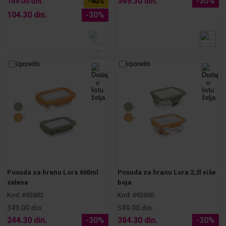
349.30 din.
-30%
149.00 din.
-40%
104.30 din.
-30%
Uporediti
Uporediti
Posuda za hranu Lora 600ml
Posuda za hranu Lora 2,2l više
zelena
boja
Kod:
692602
Kod:
692600
349.00 din.
549.00 din.
244.30 din.
-30%
384.30 din.
-30%