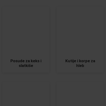
Posude za keks i
Kutije i korpe za
slatkiše
hleb