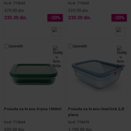
Kod:
715643
Kod:
715642
479.00 din.
329.00 din.
335.30 din.
-30%
230.30 din.
-30%
Uporediti
Uporediti
Posuda za hranu Atyna 1940ml
Posuda za hranu OneClick 2,3l
plava
Kod:
715644
Kod:
718476
699.00 din.
1,199.00 din.