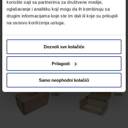
koristite sajt sa partnerima za društvene medije,
oglašavanje i analitiku koji mogu da ih kombinuju sa
drugim informacijama koje ste im dali ili koje su prikupili
Korpa za hleb Mayaj 25,5cm
Posuda za hranu Lock&Safe
na osnovu korišćenja usluga.
0,86l okrugla
Kod:
705116
Kod:
692056
1,549.00 din.
299.00 din.
Dozvoli sve kolačiće
209.30 din.
-30%
Prilagodi
Uporediti
Uporediti
Samo neophodni kolačići