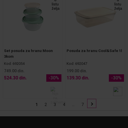
Set posuda za hranu Moon
Posuda za hranu Cool&Safe 1l
3kom
Kod:
692054
Kod:
692047
749.00 din.
199.00 din.
524.30 din.
-30%
139.30 din.
-30%
1
2
3
4
...
7