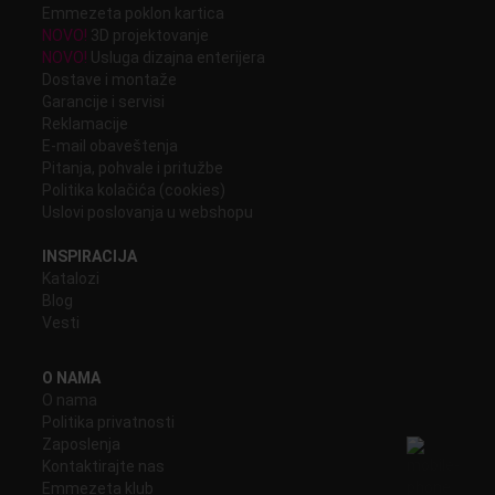
Emmezeta poklon kartica
NOVO!
3D projektovanje
NOVO!
Usluga dizajna enterijera
Dostave i montaže
Garancije i servisi
Reklamacije
E-mail obaveštenja
Pitanja, pohvale i pritužbe
Politika kolačića (cookies)
Uslovi poslovanja u webshopu
INSPIRACIJA
Katalozi
Blog
Vesti
O NAMA
O nama
Politika privatnosti
Zaposlenja
Kontaktirajte nas
Emmezeta klub