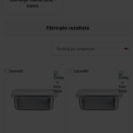
novo
Filtrirajte rezultate
Uporediti
Uporediti