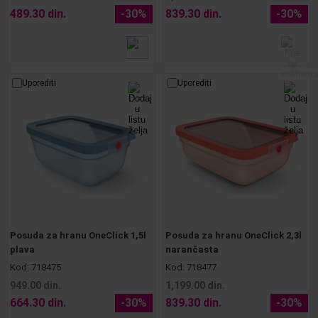
489.30 din.
-30%
839.30 din.
-30%
Uporediti
Uporediti
Posuda za hranu OneClick 1,5l
Posuda za hranu OneClick 2,3l
plava
narančasta
Kod:
718475
Kod:
718477
949.00 din.
1,199.00 din.
664.30 din.
-30%
839.30 din.
-30%