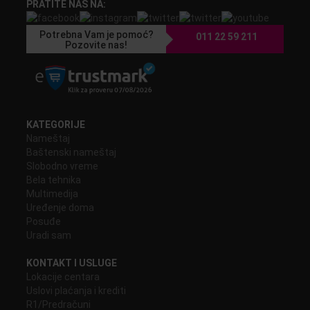
PRATITE NAS NA:
Potrebna Vam je pomoć?
011 22 59 211
Pozovite nas!
KATEGORIJE
Nameštaj
Baštenski nameštaj
Slobodno vreme
Bela tehnika
Multimedija
Uređenje doma
Posuđe
Uradi sam
KONTAKT I USLUGE
Lokacije centara
Uslovi plaćanja i krediti
R1/Predračuni