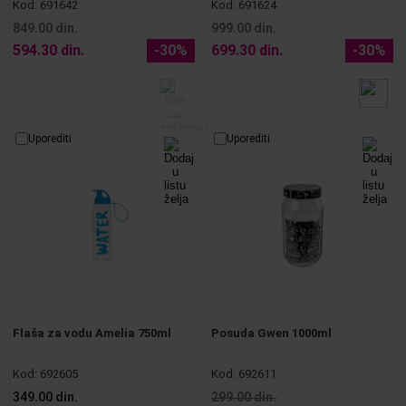
Kod:
691642
Kod:
691624
849.00 din.
999.00 din.
594.30 din.
-30%
699.30 din.
-30%
Uporediti
Uporediti
Flaša za vodu Amelia 750ml
Posuda Gwen 1000ml
Kod:
692605
Kod:
692611
349.00 din.
299.00 din.