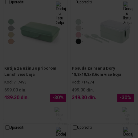
Uporediti
Uporediti
Kutija za užinu s priborom
Posuda za hranu Dory
Lunch više boja
18,3x10,3x8,6cm više boja
Kod:
717493
Kod:
714274
699.00 din.
499.00 din.
489.30 din.
-30%
349.30 din.
-30%
Uporediti
Uporediti