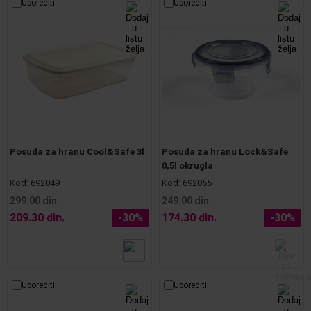
Uporediti
Uporediti
Posuda za hranu Cool&Safe 3l
Posuda za hranu Lock&Safe
0,5l okrugla
Kod:
692049
Kod:
692055
299.00 din.
249.00 din.
209.30 din.
-30%
174.30 din.
-30%
Uporediti
Uporediti