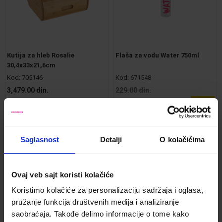
Kutija za hleb Rosalie
Flaša za vodu Water 750ml
30,4x33x21,6cm
Kod:
705146
Kod:
671548
3,479.00 din.
229.00 din.
149.00 din.
-35%
Saglasnost
Detalji
O kolačićima
Uporediti
Uporediti
Ovaj veb sajt koristi kolačiće
Koristimo kolačiće za personalizaciju sadržaja i oglasa,
pružanje funkcija društvenih medija i analiziranje
saobraćaja. Takođe delimo informacije o tome kako