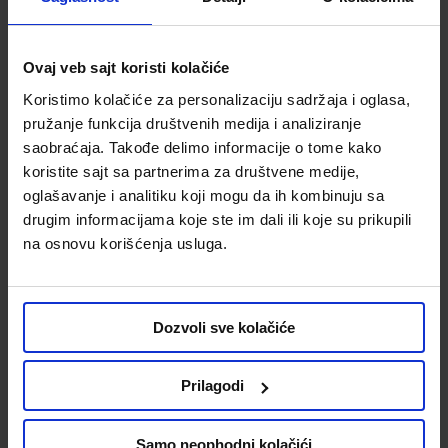
Uporediti
Uporediti
Ovaj veb sajt koristi kolačiće
Koristimo kolačiće za personalizaciju sadržaja i oglasa,
pružanje funkcija društvenih medija i analiziranje
saobraćaja. Takođe delimo informacije o tome kako
koristite sajt sa partnerima za društvene medije,
oglašavanje i analitiku koji mogu da ih kombinuju sa
drugim informacijama koje ste im dali ili koje su prikupili
na osnovu korišćenja usluga.
Bio medical dušek 160x200x32
Bio medical dušek 150x200x32
cm smeđi
cm braon
Kod:
716643
Kod:
716640
Dozvoli sve kolačiće
42,000.00 din.
40,000.00 din.
Prilagodi
Uporediti
Uporediti
Samo neophodni kolačići