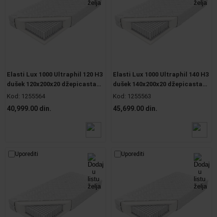
Elasti Lux 1000 Ultraphil 120 H3
Elasti Lux 1000 Ultraphil 140 H3
dušek 120x200x20 džepicasta
dušek 140x200x20 džepicasta
jezgra
jezgra
Kod:
1255564
Kod:
1255563
40,999.00 din.
45,699.00 din.
Uporediti
Uporediti