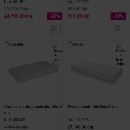
Kod:
661451
Kod:
652970
30,999.00 din.
899.00 din.
24,799.20 din.
-20%
719.20 din.
-20%
Uporediti
Uporediti
Aloa vera baby dušek 60x120x12
Evoke dušek 140x200x22 cm
cm
Kod:
650357
Kod:
711305
4,499.00 din.
27,100.00 din.