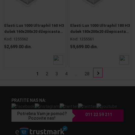
Elasti Lux 1000 Ultraphil 160 H3
Elasti Lux 1000 Ultraphil 180 H3
dušek 160x200x20 džepicasta
dušek 180x200x20 džepicasta
jezgra
jezgra
Kod:
1255562
Kod:
1255561
52,699.00 din.
59,699.00 din.
1
2
3
4
...
28
PRATITE NAS NA:
Potrebna Vam je pomoć?
011 22 59 211
Pozovite nas!