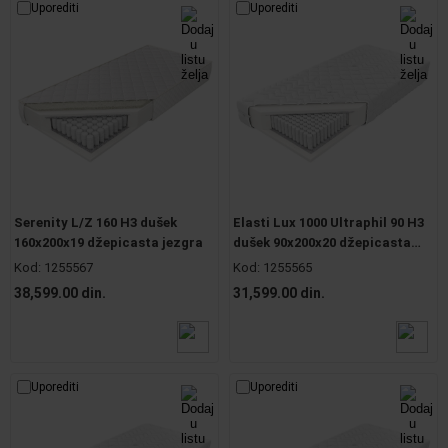
Uporediti
Uporediti
Serenity L/Z 160 H3 dušek
Elasti Lux 1000 Ultraphil 90 H3
160x200x19 džepicasta jezgra
dušek 90x200x20 džepicasta
jezgra
Kod:
1255567
Kod:
1255565
38,599.00 din.
31,599.00 din.
Uporediti
Uporediti