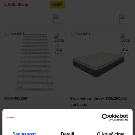
2,900.00 din.
-36%
Uporediti
Uporediti
RAM 90X200
Bio medical dušek 180x200x32
cm braon
Kod:
1258513
Kod:
716645
4,250.00 din.
46,000.00 din.
Saglasnost
Detalji
O kolačićima