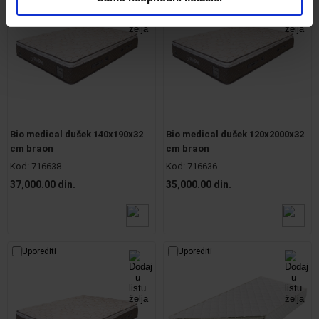
Bio medical dušek 140x190x32
Bio medical dušek 120x2000x32
cm braon
cm braon
Kod:
716638
Kod:
716636
37,000.00 din.
35,000.00 din.
Uporediti
Uporediti