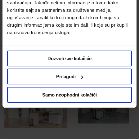
saobraćaja. Takođe delimo informacije o tome kako
koristite sajt sa partnerima za društvene medije,
oglašavanje i analitiku koji mogu da ih kombinuju sa
drugim informacijama koje ste im dali ili koje su prikupili
na osnovu korišćenja usluga.
Prima kancelarijski nameštaj
Practico kancelarijski
v1 beli
nameštaj v3 cement/bela sjaj
Kod:
g1prima11
Kod:
g1pratico3
Dozvoli sve kolačiće
Cena po artiklu
Cena po artiklu
Uporediti
Uporediti
Prilagodi
Samo neophodni kolačići