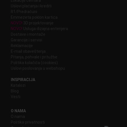
Lokacije centara
Uslovi plaćanja i krediti
R1/Predračuni
Emmezeta poklon kartica
NOVO!
3D projektovanje
NOVO!
Usluga dizajna enterijera
Dostave i montaže
Garancije i servisi
Reklamacije
E-mail obaveštenja
Pitanja, pohvale i pritužbe
Politika kolačića (cookies)
Uslovi poslovanja u webshopu
INSPIRACIJA
Katalozi
Blog
Vesti
O NAMA
O nama
Politika privatnosti