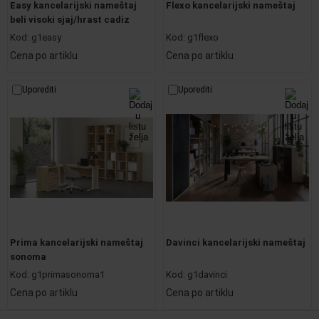
Easy kancelarijski nameštaj
Flexo kancelarijski nameštaj
beli visoki sjaj/hrast cadiz
Kod:
g1easy
Kod:
g1flexo
Cena po artiklu
Cena po artiklu
Uporediti
Uporediti
Prima kancelarijski nameštaj
Davinci kancelarijski nameštaj
sonoma
Kod:
g1primasonoma1
Kod:
g1davinci
Cena po artiklu
Cena po artiklu