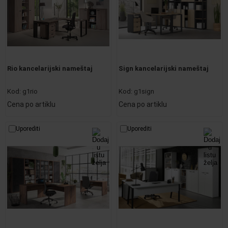
Rio kancelarijski nameštaj
Sign kancelarijski nameštaj
Kod:
g1rio
Kod:
g1sign
Cena po artiklu
Cena po artiklu
Uporediti
Uporediti