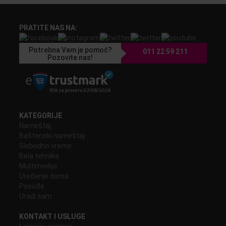
PRATITE NAS NA:
Potrebna Vam je pomoć?
011 22 59 211
Pozovite nas!
KATEGORIJE
Nameštaj
Baštenski nameštaj
Slobodno vreme
Bela tehnika
Multimedija
Uređenje doma
Posuđe
Uradi sam
KONTAKT I USLUGE