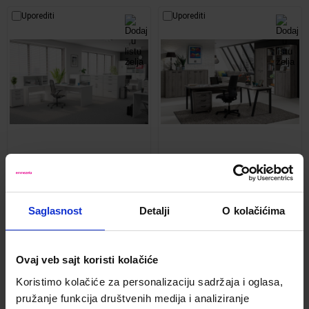
Uporediti
Uporediti
Torino kancelarijski nameštaj
Pronto kancelarijski nameštaj
Kod:
g1torino
Kod:
g1pronto
Saglasnost
Detalji
O kolačićima
Cena po artiklu
Cena po artiklu
Uporediti
Uporediti
Ovaj veb sajt koristi kolačiće
Koristimo kolačiće za personalizaciju sadržaja i oglasa,
pružanje funkcija društvenih medija i analiziranje