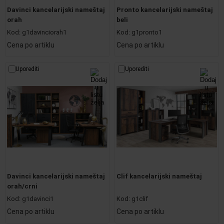
Davinci kancelarijski nameštaj
Pronto kancelarijski nameštaj
orah
beli
Kod:
g1davinciorah1
Kod:
g1pronto1
Cena po artiklu
Cena po artiklu
Uporediti
Uporediti
Davinci kancelarijski nameštaj
Clif kancelarijski nameštaj
orah/crni
Kod:
g1davinci1
Kod:
g1clif
Cena po artiklu
Cena po artiklu