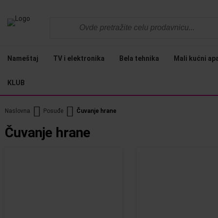
Nameštaj
TV i elektronika
Bela tehnika
Mali kućni ap
KLUB
Naslovna
Posuđe
Čuvanje hrane
Čuvanje hrane