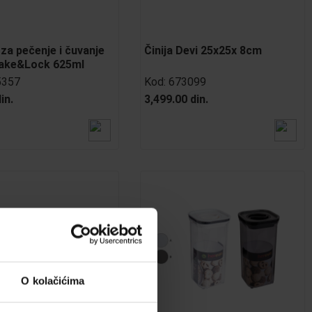
za pečenje i čuvanje
Činija Devi 25x25x 8cm
Bake&Lock 625ml
5357
Kod:
673099
in.
3,499.00 din.
O kolačićima