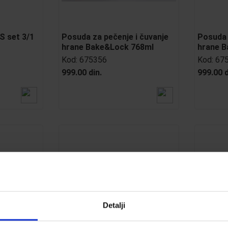
S set 3/1
Posuda za pečenje i čuvanje
Posuda 
hrane Bake&Lock 768ml
hrane 
Kod:
675356
Kod:
67
999.00 din.
999.00 d
Detalji