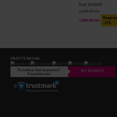
Kod:
664260
2,999.00 din.
Rasprod
1,899.00 din.
-37%
PRATITE NAS NA:
Potrebna Vam je pomoć?
011 22 59 211
Pozovite nas!