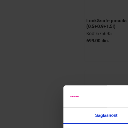
Lock&safe posuda 
(0.5+0.9+1.5l)
Kod:
675695
699.00 din.
Saglasnost