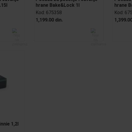
.15l
hrane Bake&Lock 1l
hrane B
Kod:
675358
Kod:
67
1,199.00 din.
1,399.00
nnie 1,2l