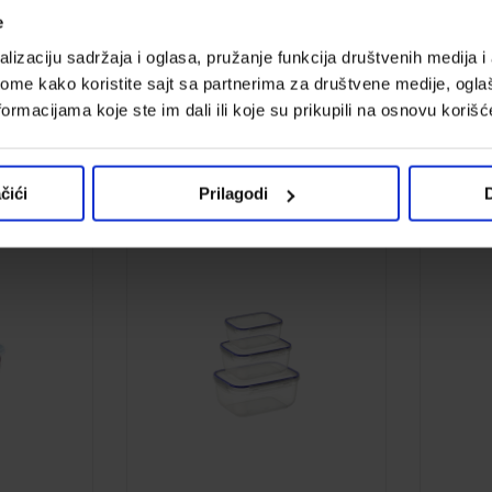
e
95cm
Činija Devi 14x14x10cm
Činija L
lizaciju sadržaja i oglasa, pružanje funkcija društvenih medija i 
ome kako koristite sajt sa partnerima za društvene medije, oglaš
Kod:
673097
Kod:
67
ormacijama koje ste im dali ili koje su prikupili na osnovu korišć
2,299.00 din.
2,999.00
čići
Prilagodi
D