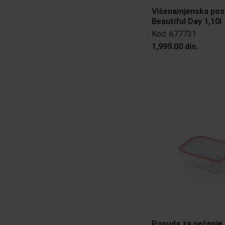
Višenamjenska po
Beautiful Day 1,10l
Kod:
677731
1,999.00 din.
Posuda za pečenje 