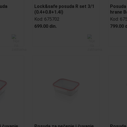
suda
Lock&safe posuda R set 3/1
Posuda 
(0.4+0.8+1.4l)
hrane 
Kod:
675702
Kod:
67
699.00 din.
799.00 d
i čuvanje
Posuda za pečenje i čuvanje
Posuda 