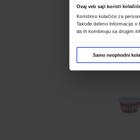
Ovaj veb sajt koristi kolačić
Činija Lalit 25x25x
Koristimo kolačiće za persona
Takođe delimo informacije o t
Kod:
673092
da ih kombinuju sa drugim inf
3,499.00 din.
Samo neophodni kola