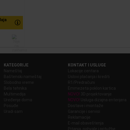
aja
KATEGORIJE
KONTAKT I USLUGE
Nameštaj
Lokacije centara
Baštenski nameštaj
Uslovi plaćanja i krediti
Slobodno vreme
R1/Predračuni
Bela tehnika
Emmezeta poklon kartica
Multimedija
NOVO!
3D projektovanje
Uređenje doma
NOVO!
Usluga dizajna enterijera
Posuđe
Dostave i montaže
Uradi sam
Garancije i servisi
Reklamacije
E-mail obaveštenja
Pitanja, pohvale i pritužbe