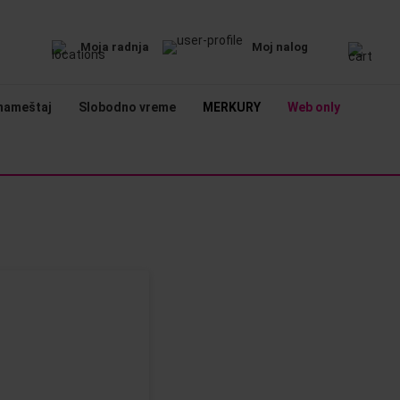
Moja radnja
Moj nalog
nameštaj
Slobodno vreme
MERKURY
Web only