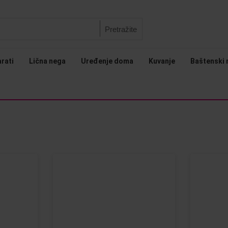
Pretražite
arati
Lična nega
Uređenje doma
Kuvanje
Baštenski 