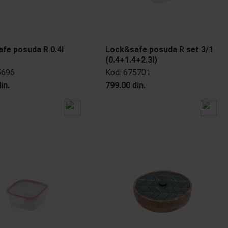
fe posuda R 0.4l
Lock&safe posuda R set 3/1
(0.4+1.4+2.3l)
5696
Kod:
675701
in.
799.00 din.