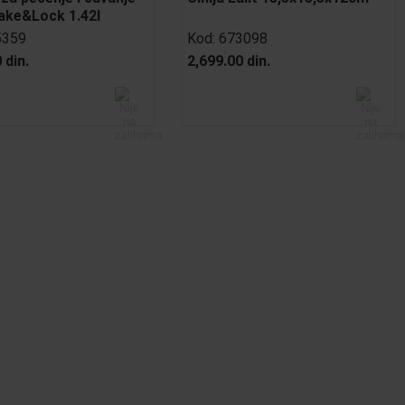
ake&Lock 1.42l
5359
Kod:
673098
 din.
2,699.00 din.