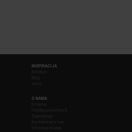
INSPIRACIJA
Katalozi
Blog
Vesti
O NAMA
O nama
Politika privatnosti
Zaposlenja
Kontaktirajte nas
Emmezeta klub