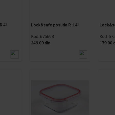
R 4l
Lock&safe posuda R 1.4l
Lock&sa
Kod:
675698
Kod:
67
349.00 din.
179.00 d