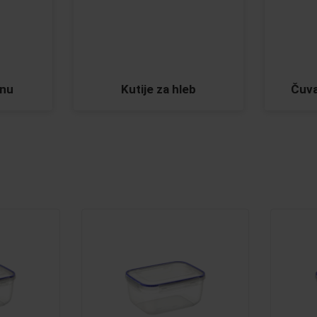
anu
Kutije za hleb
Čuva