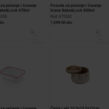
za pečenje i čuvanje
Posuda za pečenje i čuvanje
Bake&Lock 470ml
hrane Bake&Lock 800ml
5355
Kod:
675362
in.
1,599.00 din.
za pečenje i čuvanje
Činija Lalit 15,5x15,5x12cm