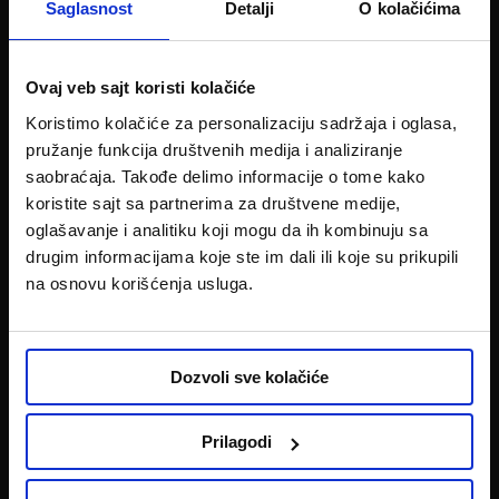
Saglasnost
Detalji
O kolačićima
Ovaj veb sajt koristi kolačiće
KATEGORIJE
Nameštaj
Koristimo kolačiće za personalizaciju sadržaja i oglasa,
Baštenski nameštaj
pružanje funkcija društvenih medija i analiziranje
Slobodno vreme
saobraćaja. Takođe delimo informacije o tome kako
Bela tehnika
koristite sajt sa partnerima za društvene medije,
Multimedija
Uređenje doma
oglašavanje i analitiku koji mogu da ih kombinuju sa
Posuđe
drugim informacijama koje ste im dali ili koje su prikupili
Uradi sam
na osnovu korišćenja usluga.
KONTAKT I USLUGE
Lokacije centara
Uslovi plaćanja i krediti
Dozvoli sve kolačiće
R1/Predračuni
Emmezeta poklon kartica
NOVO!
3D projektovanje
Prilagodi
NOVO!
Usluga dizajna enterijera
Dostave i montaže
Garancije i servisi