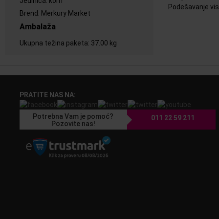
Jedinica
:
kom
Podešavanje vis
Brend
:
Merkury Market
Ambalaža
Ukupna težina paketa
:
37.00 kg
PRATITE NAS NA:
Potrebna Vam je pomoć?
011 22 59 211
Pozovite nas!