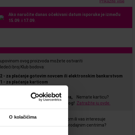
Prikažite više
Ako naručite danas očekivani datum isporuke je između
15.09. i 17.09.
upovinom ovog proizvoda možete ostvariti
ledeći broj Klub bodova:
42
-
za plaćanje gotovim novcem ili elektronskim bankarstvom
21
-
za plaćanja karticom
a ostvarivanje pogodnosti članstva,
Nemate karticu?
otrebno je da se prijavite u vaš nalog!
Zatražite ju ovde.
O kolačićima
ate pitanje u vezi sa ovim proizvodom ili vas interesuje
ostupnost ovog proizvoda u našim prodajnim centrima?