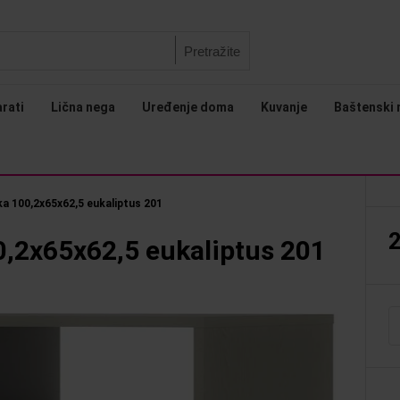
Pretražite
arati
Lična nega
Uređenje doma
Kuvanje
Baštenski 
ka 100,2x65x62,5 eukaliptus 201
2
00,2x65x62,5 eukaliptus 201