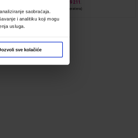
itajte nas
online
ili pozovite
011 22 59 211
.
ena poziva po standardnom cenovniku operatera)
analiziranje saobraćaja.
avanje i analitiku koji mogu
enja usluga.
ozvoli sve kolačiće