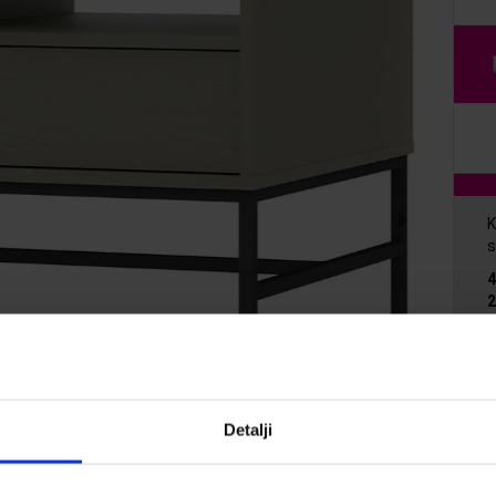
K
s
Z
p
Detalji
Im
d