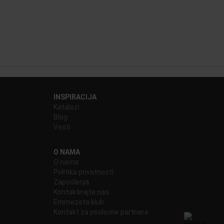
INSPIRACIJA
Katalozi
Blog
Vesti
O NAMA
O nama
Politika privatnosti
Zaposlenja
Kontaktirajte nas
Emmezeta klub
Kontakt za poslovne partnere