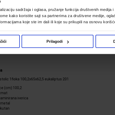
e
P
(C
lizaciju sadržaja i oglasa, pružanje funkcija društvenih medija i 
ome kako koristite sajt sa partnerima za društvene medije, oglaš
ormacijama koje ste im dali ili koje su prikupili na osnovu korišć
čići
Prilagodi
D
Deklaracija
da
stolic 1fioka 100,2x65x62,5 eukaliptus 201
oce (cm):100,2
 :mat
:laminirana iverica
a:metal
okutan