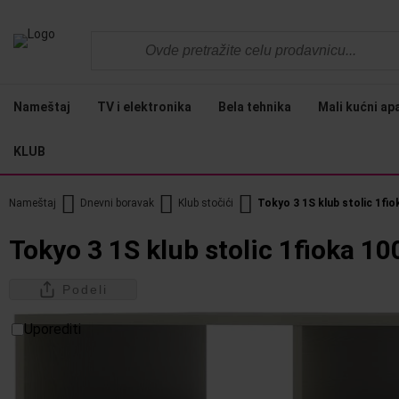
Nameštaj
TV i elektronika
Bela tehnika
Mali kućni ap
KLUB
Nameštaj
Dnevni boravak
Klub stočići
Tokyo 3 1S klub stolic 1fio
Tokyo 3 1S klub stolic 1fioka 1
Podeli
Uporediti