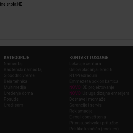
ine stola:NE
KATEGORIJE
KONTAKT I USLUGE
Nameštaj
Lokacije centara
Baštenski nameštaj
Uslovi plaćanja i krediti
Slobodno vreme
R1/Predračuni
Bela tehnika
Emmezeta poklon kartica
Multimedija
NOVO!
3D projektovanje
Uređenje doma
NOVO!
Usluga dizajna enterijera
Posuđe
Dostave i montaže
Uradi sam
Garancije i servisi
Reklamacije
E-mail obaveštenja
Pitanja, pohvale i pritužbe
Politika kolačića (cookies)