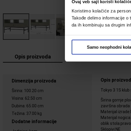
Ovaj veb sajt koristi kolačić
Koristimo kolačiće za persona
Takođe delimo informacije o t
da ih kombinuju sa drugim inf
Samo neophodni kola
Opis proizvoda
Cena dostave
Opis proizvo
Dimenzija proizvoda
Tokyo 3 1S klub 
Širina
:
100.20 cm
Visina
:
62.50 cm
Širina gornje pl
završna obrada
Dubina
:
65.00 cm
Materijal izrade
Težina
:
37.00 kg
Materijal nogic
Dodatne informacije
oblik stola:prav
Sklopivi:NE