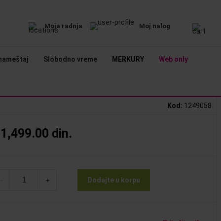
Moja radnja
Moj nalog
nameštaj
Slobodno vreme
MERKURY
Web only
Kod
:
1249058
1,499.00 din.
Dodajte u korpu
-
+