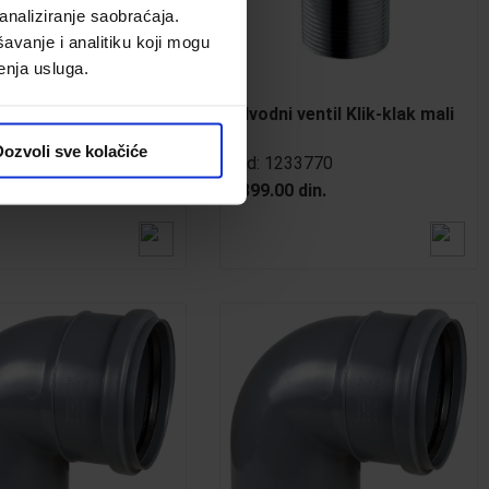
analiziranje saobraćaja.
avanje i analitiku koji mogu
enja usluga.
ventil Klik-klak veliki
Odvodni ventil Klik-klak mali
ozvoli sve kolačiće
33771
Kod:
1233770
 din.
1,899.00 din.