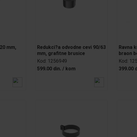
120 mm,
Redukci?a odvodne cevi 90/63
Ravna k
mm, grafitne brusice
braon b
Kod:
1256949
Kod:
12
599.00 din.
/
kom
399.00 d