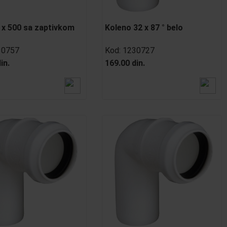
 x 500 sa zaptivkom
Koleno 32 x 87 ° belo
30757
Kod:
1230727
in.
169.00 din.