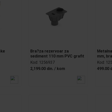
ske
Bra?za rezervoar za
Metalna
sediment 110 mm PVC grafit
mm, br
Kod:
1256937
Kod:
12
2,199.00 din.
/
kom
499.00 d