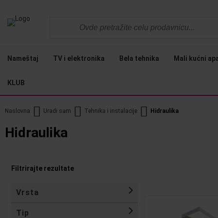
Nameštaj
TV i elektronika
Bela tehnika
Mali kućni ap
KLUB
Naslovna
Uradi sam
Tehnika i instalacije
Hidraulika
Hidraulika
Filtrirajte rezultate
Vrsta
Tip