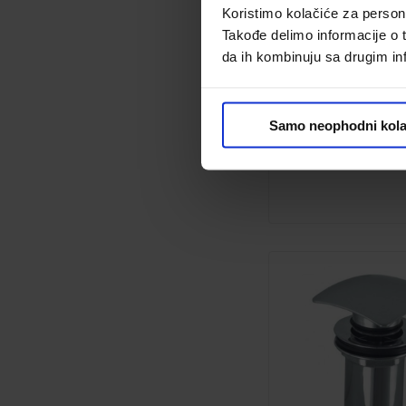
Koristimo kolačiće za persona
Takođe delimo informacije o t
da ih kombinuju sa drugim inf
Sifon za umivaoni
400 + zlatni klik-kl
Samo neophodni kola
Kod:
1254651
6,699.00 din.