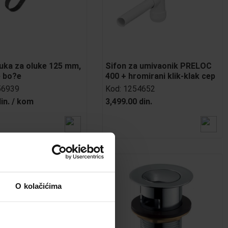
uka za oluke 125 mm,
Sifon za umivaonik PRELOC
e bo?e
400 + hromirani klik-klak cep
56939
Kod:
1254652
in.
/
kom
3,499.00 din.
O kolačićima