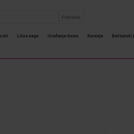
Pretražite
arati
Lična nega
Uređenje doma
Kuvanje
Baštenski 