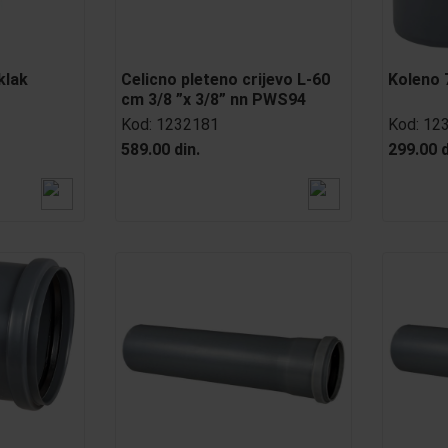
klak
Celicno pleteno crijevo L-60
Koleno 7
cm 3/8 ”x 3/8” nn PWS94
Kod:
1232181
Kod:
12
589.00 din.
299.00 d