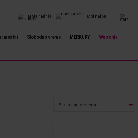
Moja radnja
Moj nalog
nameštaj
Slobodno vreme
MERKURY
Web only