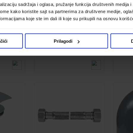
lizaciju sadržaja i oglasa, pružanje funkcija društvenih medija i 
ome kako koristite sajt sa partnerima za društvene medije, oglaš
ormacijama koje ste im dali ili koje su prikupili na osnovu korišć
k PRELOC
Sifon za umivaonik PRELOC
Odvodni 
ak cep
400 + crni klik-klak cep
čići
Prilagodi
D
Kod:
1254650
Kod:
12
5,899.00 din.
2,399.00