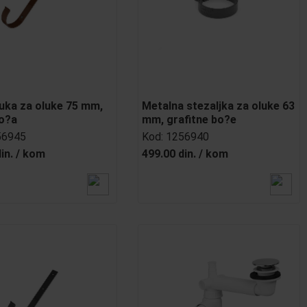
uka za oluke 75 mm,
Metalna stezaljka za oluke 63
o?a
mm, grafitne bo?e
56945
Kod:
1256940
in.
/
kom
499.00 din.
/
kom