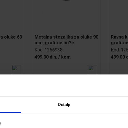
za oluke 63
Metalna stezaljka za oluke 90
Ravna k
mm, grafitne bo?e
grafitn
Kod:
1256938
Kod:
12
499.00 din.
/
kom
499.00 d
Detalji
e