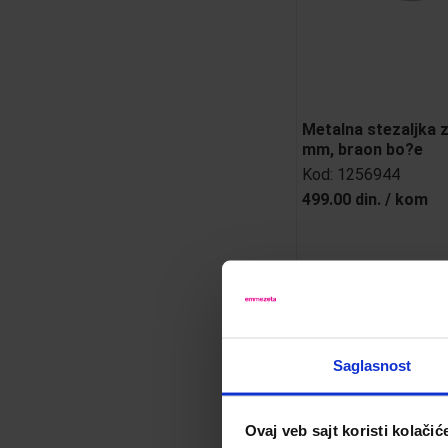
Metalna stezaljka 
mm, braon bo?e
Kod:
1256944
499.00 din.
/
kom
Saglasnost
Ovaj veb sajt koristi kolačić