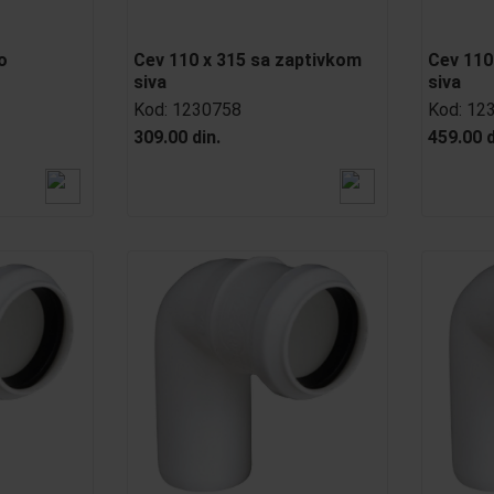
o
Cev 110 x 315 sa zaptivkom
Cev 110
siva
siva
Kod:
1230758
Kod:
12
309.00 din.
459.00 d