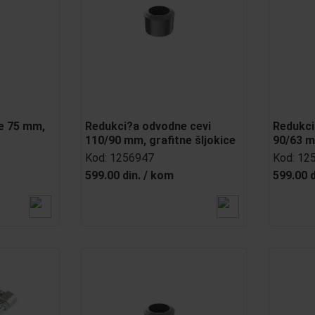
e 75 mm,
Redukci?a odvodne cevi
Redukci
110/90 mm, grafitne šljokice
90/63 m
Kod:
1256947
Kod:
12
599.00 din.
/
kom
599.00 d