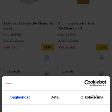
Zidni sat Animals 26x28cm više
Zidni organizator Bear
vrsta
72x45cm sort 3
Kod:
673787
Kod:
673769
1,199.00 din.
1,199.00 din.
799.00 din.
-33%
799.00 din.
-33%
Uporediti
Uporediti
Saglasnost
Detalji
O kolačićima