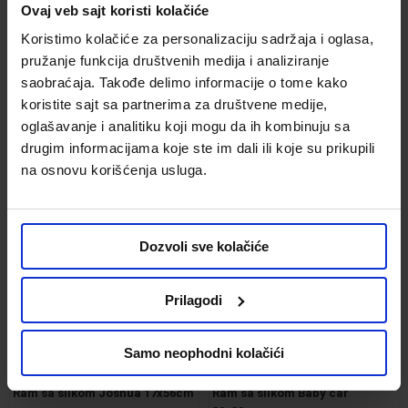
Ovaj veb sajt koristi kolačiće
Koristimo kolačiće za personalizaciju sadržaja i oglasa,
Set 7/ Balon Animals 45cm više
Stona lampa Kraka LED više
pružanje funkcija društvenih medija i analiziranje
vrsta
oblika
saobraćaja. Takođe delimo informacije o tome kako
Kod:
661771
Kod:
613686
koristite sajt sa partnerima za društvene medije,
299.00 din.
599.00 din.
oglašavanje i analitiku koji mogu da ih kombinuju sa
drugim informacijama koje ste im dali ili koje su prikupili
na osnovu korišćenja usluga.
Uporediti
Uporediti
Dozvoli sve kolačiće
Prilagodi
Samo neophodni kolačići
Ram sa slikom Joshua 17x56cm
Ram sa slikom Baby car