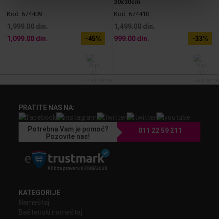
30x30cm
Kod:
674409
Kod:
674410
1,999.00 din.
1,499.00 din.
1,099.00 din.
-45%
999.00 din.
-33%
PRATITE NAS NA:
Potrebna Vam je pomoć?
011 22 59 211
Pozovite nas!
KATEGORIJE
Nameštaj
Baštenski nameštaj