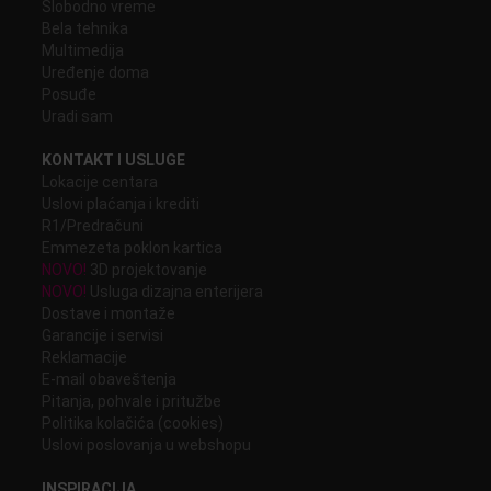
Slobodno vreme
Bela tehnika
Multimedija
Uređenje doma
Posuđe
Uradi sam
KONTAKT I USLUGE
Lokacije centara
Uslovi plaćanja i krediti
R1/Predračuni
Emmezeta poklon kartica
NOVO!
3D projektovanje
NOVO!
Usluga dizajna enterijera
Dostave i montaže
Garancije i servisi
Reklamacije
E-mail obaveštenja
Pitanja, pohvale i pritužbe
Politika kolačića (cookies)
Uslovi poslovanja u webshopu
INSPIRACIJA