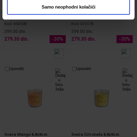
Samo neophodni kolačići
Sveća Lavanda-vanila 8,8x8cm
Sveća Divlja trešnja 8,8x8cm
Kod:
654108
Kod:
675178
399.00 din.
399.00 din.
279.30 din.
-30%
279.30 din.
-30%
Uporediti
Uporediti
Sveća Mango 8,8x8cm
Sveća Citronela 8,8x8cm