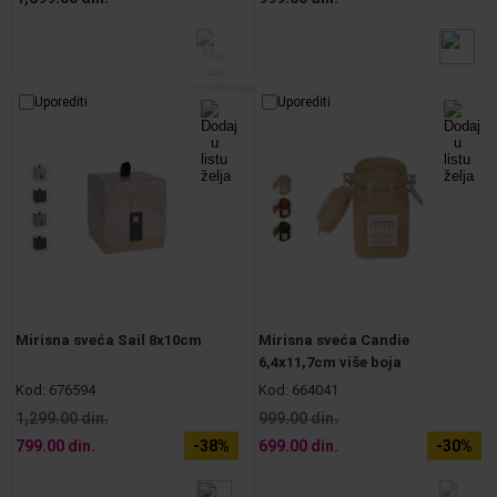
Uporediti
Uporediti
Mirisna sveća Sail 8x10cm
Mirisna sveća Candie
6,4x11,7cm više boja
Kod:
676594
Kod:
664041
1,299.00 din.
999.00 din.
799.00 din.
-38%
699.00 din.
-30%