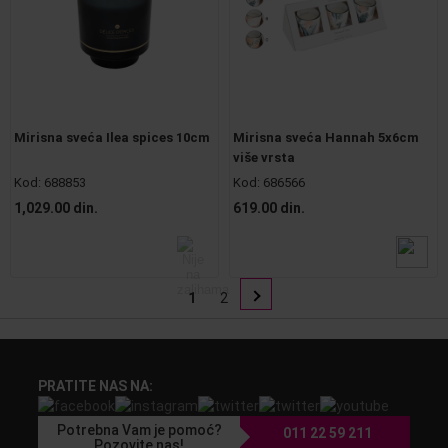
Mirisna sveća Ilea spices 10cm
Mirisna sveća Hannah 5x6cm
više vrsta
Kod:
688853
Kod:
686566
1,029.00 din.
619.00 din.
1
2
PRATITE NAS NA:
Potrebna Vam je pomoć?
011 22 59 211
Pozovite nas!