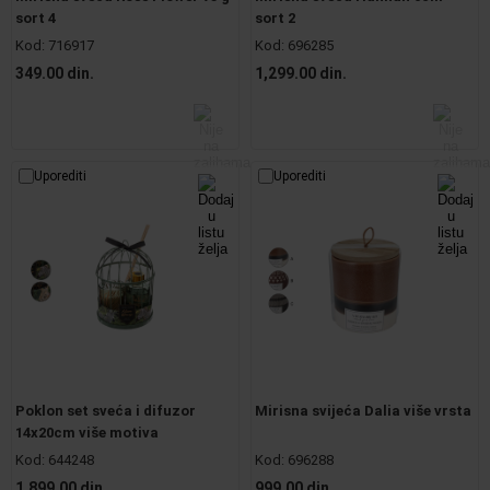
sort 4
sort 2
Kod:
716917
Kod:
696285
349.00 din.
1,299.00 din.
Uporediti
Uporediti
Poklon set sveća i difuzor
Mirisna svijeća Dalia više vrsta
14x20cm više motiva
Kod:
644248
Kod:
696288
1,899.00 din.
999.00 din.