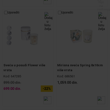
Uporediti
Uporediti
Sveća u posudi Flower više
Mirisna sveća Spring 8x10cm
vrsta
više vrsta
Kod:
647285
Kod:
686561
899.00 din.
1,059.00 din.
699.00 din.
-22%