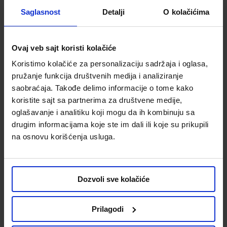
Saglasnost
Detalji
O kolačićima
Sveća Jabuka-cimet 8,8x8cm
Sveća Bobice 8,8x8cm
Ovaj veb sajt koristi kolačiće
Kod:
654111
Kod:
675180
Koristimo kolačiće za personalizaciju sadržaja i oglasa,
399.00 din.
399.00 din.
pružanje funkcija društvenih medija i analiziranje
279.30 din.
-30%
279.30 din.
-30%
saobraćaja. Takođe delimo informacije o tome kako
koristite sajt sa partnerima za društvene medije,
oglašavanje i analitiku koji mogu da ih kombinuju sa
drugim informacijama koje ste im dali ili koje su prikupili
Uporediti
Uporediti
na osnovu korišćenja usluga.
Dozvoli sve kolačiće
Prilagodi