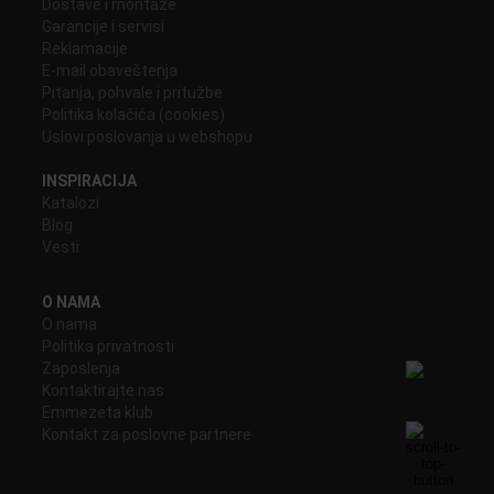
Dostave i montaže
Garancije i servisi
Reklamacije
E-mail obaveštenja
Pitanja, pohvale i pritužbe
Politika kolačića (cookies)
Uslovi poslovanja u webshopu
INSPIRACIJA
Katalozi
Blog
Vesti
O NAMA
O nama
Politika privatnosti
Zaposlenja
Kontaktirajte nas
Emmezeta klub
Kontakt za poslovne partnere