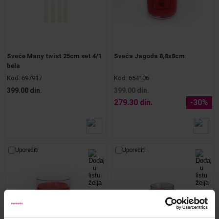
Sveće Many twist 25cm set 4/1
Sveća Jagoda 8,8x8cm
bela
Kod:
697917
Kod:
654106
399.00 din.
399.00 din.
279.30 din.
-30%
Uporediti
Uporediti