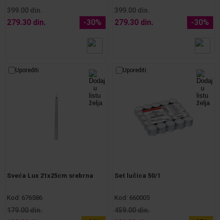
399.00 din.
399.00 din.
279.30 din.
-30%
279.30 din.
-30%
Uporediti
Uporediti
Sveća Lux 21x25cm srebrna
Set lučica 50/1
Kod:
676586
Kod:
660005
179.00 din.
459.00 din.