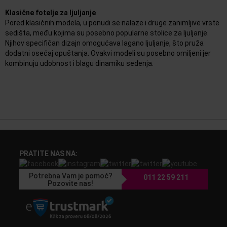
Klasične fotelje za ljuljanje
Pored klasičnih modela, u ponudi se nalaze i druge zanimljive vrste
sedišta, među kojima su posebno popularne stolice za ljuljanje.
Njihov specifičan dizajn omogućava lagano ljuljanje, što pruža
dodatni osećaj opuštanja. Ovakvi modeli su posebno omiljeni jer
kombinuju udobnost i blagu dinamiku sedenja.
PRATITE NAS NA:
Potrebna Vam je pomoć?
011 22 59 211
Pozovite nas!