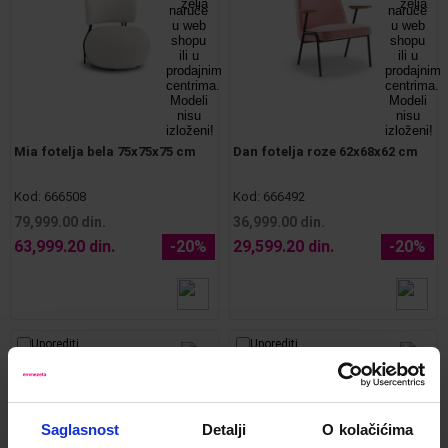
Mia fotelja bela 75x75x75 cm
Dan fotelja roze 62x68x62 cm
Kod:
666508
Kod:
666492
79,999.00 din.
36,999.00 din.
63,999.20 din.
-20%
29,599.20 din.
-20%
Uporediti
Uporediti
Saglasnost
Detalji
O kolačićima