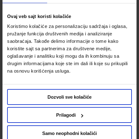
Ovaj veb sajt koristi kolačiće
Koristimo kolačiće za personalizaciju sadržaja i oglasa,
pružanje funkcija društvenih medija i analiziranje
Dan fotelja plava 62x68x62 cm
Dan fotelja siva 62x68x62 cm
saobraćaja. Takođe delimo informacije o tome kako
koristite sajt sa partnerima za društvene medije,
Kod:
666490
Kod:
666488
oglašavanje i analitiku koji mogu da ih kombinuju sa
36,999.00 din.
40,999.00 din.
drugim informacijama koje ste im dali ili koje su prikupili
29,599.20 din.
-20%
32,799.20 din.
-20%
na osnovu korišćenja usluga.
Uporediti
Uporediti
Dozvoli sve kolačiće
Prilagodi
Samo neophodni kolačići