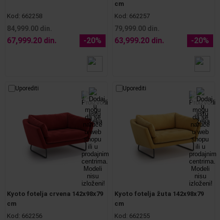
cm
Kod:
662258
Kod:
662257
84,999.00 din.
79,999.00 din.
67,999.20 din.
-20%
63,999.20 din.
-20%
Uporediti
Uporediti
Kyoto fotelja crvena 142x98x79
Kyoto fotelja žuta 142x98x79
cm
cm
Kod:
662256
Kod:
662255