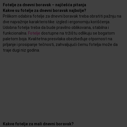
Fotelje za dnevni boravak – najčešća pitanja
Kakve su fotelje za dnevni boravak najbolje?
Prilikom odabira fotelje za dnevni boravak treba obratiti pažnju na
dve najvažnije karakteristike: izgled i ergonomiju korišćenja.
Udobna fotelja treba da bude pravilno oblikovana, stabilna i
funkcionalna.
Fotelje
dostupne na tržištu odlikuju se bogatom
paletom boja. Kvalitetna presvlaka obezbeđuje otpornost na
prljanje i prosipanje tečnosti, zahvaljujući čemu fotelja može da
traje dugi niz godina.
Kakve fotelje za mali dnevni boravak?