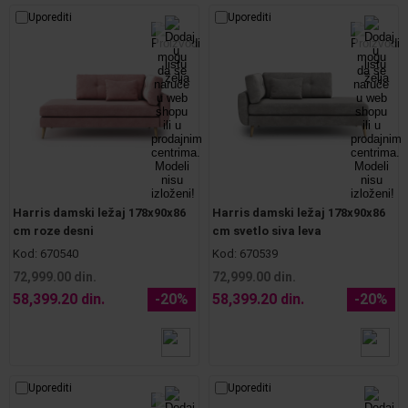
Uporediti
Uporediti
Harris damski ležaj 178x90x86
Harris damski ležaj 178x90x86
cm roze desni
cm svetlo siva leva
Kod:
670540
Kod:
670539
72,999.00 din.
72,999.00 din.
58,399.20 din.
-20%
58,399.20 din.
-20%
Uporediti
Uporediti