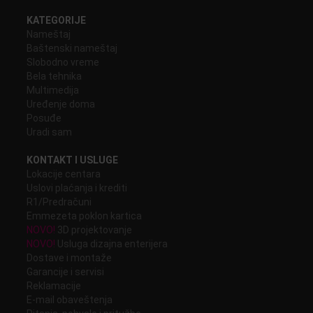
KATEGORIJE
Nameštaj
Baštenski nameštaj
Slobodno vreme
Bela tehnika
Multimedija
Uređenje doma
Posuđe
Uradi sam
KONTAKT I USLUGE
Lokacije centara
Uslovi plaćanja i krediti
R1/Predračuni
Emmezeta poklon kartica
NOVO!
3D projektovanje
NOVO!
Usluga dizajna enterijera
Dostave i montaže
Garancije i servisi
Reklamacije
E-mail obaveštenja