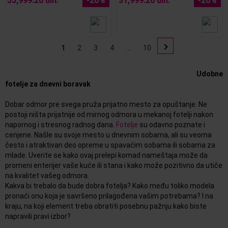
55,999.20 din.
-20%
31,999.20 din.
-20%
1
2
3
4
...
10
Udobne
fotelje za dnevni boravak
Dobar odmor pre svega pruža prijatno mesto za opuštanje. Ne
postoji ništa prijatnije od mirnog odmora u mekanoj fotelji nakon
napornog i stresnog radnog dana.
Fotelje
su odavno poznate i
cenjene. Našle su svoje mesto u dnevnim sobama, ali su veoma
često i atraktivan deo opreme u spavaćim sobama ili sobama za
mlade. Uverite se kako ovaj prelepi komad nameštaja može da
promeni enterijer vaše kuće ili stana i kako može pozitivno da utiče
na kvalitet vašeg odmora.
Kakva bi trebalo da bude dobra fotelja? Kako među toliko modela
pronaći onu koja je savršeno prilagođena vašim potrebama? I na
kraju, na koji element treba obratiti posebnu pažnju kako biste
napravili pravi izbor?