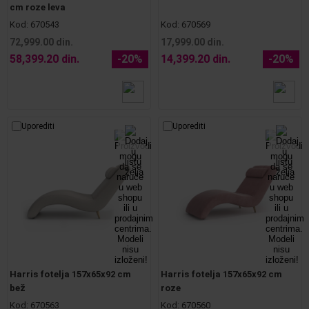
cm roze leva
Kod:
670543
Kod:
670569
72,999.00 din.
17,999.00 din.
58,399.20 din.
-20%
14,399.20 din.
-20%
Uporediti
Uporediti
Harris fotelja 157x65x92 cm
Harris fotelja 157x65x92 cm
bež
roze
Kod:
670563
Kod:
670560