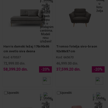
Harris damski ležaj 178x90x86
Tromso fotelja sivo-braon
cm svetlo siva desna
92x88x87 cm
Kod:
670537
Kod:
665670
72,999.00 din.
46,999.00 din.
58,399.20 din.
-20%
37,599.20 din.
-20%
Uporediti
Uporediti