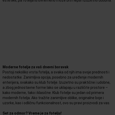
estetike, pa fotelja istovremeno može biti i lepa i izuzetno udobna.
Moderne fotelje za vaš dnevni boravak
Postoji nekoliko vrsta fotelja, a svaka od njih ima svoje prednosti i
nedostatke. Zanimljiva opcija, posebno za uređenje modernih
enterijera, svakako su klub fotelje. Izuzetno su praktične i udobne,
a zbog jednostavne forme lako se uklapaju u različite prostore –
kako moderne, tako i klasične. Klub fotelje su jedan od primera
modernih fotelja. Ako tražite zanimljive oblike, originalne boje i
uzorke, kao i odličnu funkcionalnost, ovo su pravi proizvodi za vas.
Set za odmor? Vreme je za fotelju!