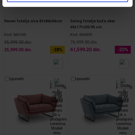
Raven fotelja siva 81x86x54cm
Swing fotelja koža oker
65x171x55/95 cm
Kod:
666160
Kod:
666009
35,999.00 din.
76,999.00 din.
61,599.20 din.
-20%
25,999.00 din.
-28%
Uporediti
Uporediti