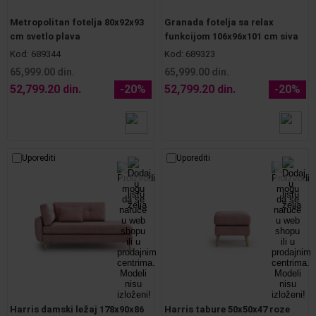
Metropolitan fotelja 80x92x93
Granada fotelja sa relax
cm svetlo plava
funkcijom 106x96x101 cm siva
Kod:
689344
Kod:
689323
65,999.00 din.
65,999.00 din.
52,799.20 din.
-20%
52,799.20 din.
-20%
Uporediti
Uporediti
Harris damski ležaj 178x90x86
Harris tabure 50x50x47 roze