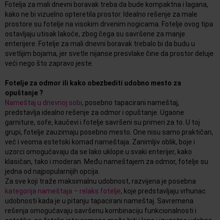
Fotelja za mali dnevni boravak treba da bude kompaktna i lagana,
kako ne bi vizuelno opteretila prostor. Idealno rešenje za male
prostore su fotelje na visokim drvenim nogicama. Fotelje ovog tipa
ostavljaju utisak lakoće, zbog čega su savršene za manje
enterijere. Fotelje za mali dnevni boravak trebalo bi da budu u
svetlijim bojama, jer svetle nijanse presvlake čine da prostor deluje
veći nego što zapravo jeste.
Fotelje za odmor ili kako obezbediti udobno mesto za
opuštanje ?
Nameštaj u dnevnoj sobi
, posebno tapacirani nameštaj,
predstavlja idealno rešenje za odmor i opuštanje. Ugaone
garniture, sofe, kaučevi i fotelje savršeni su primeri za to. U toj
grupi, fotelje zauzimaju posebno mesto. One nisu samo praktičan,
već i veoma estetski komad nameštaja. Zanimljiv oblik, boje i
uzorci omogućavaju da se lako uklope u svaki enterijer, kako
klasičan, tako i moderan. Među nameštajem za odmor, fotelje su
jedna od najpopularnijih opcija.
Za sve koji traže maksimalnu udobnost, razvijena je posebna
kategorija nameštaja – relaks fotelje
, koje predstavljaju vrhunac
udobnosti kada je u pitanju tapacirani nameštaj. Savremena
rešenja omogućavaju savršenu kombinaciju funkcionalnosti i