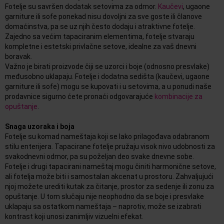
Fotelje su savršen dodatak setovima za odmor.
Kaučevi
, ugaone
garniture ili sofe ponekad nisu dovoljni za sve goste ili članove
domaćinstva, pa se uz njih često dodaju i atraktivne fotelje.
Zajedno sa većim tapaciranim elementima, fotelje stvaraju
kompletne i estetski privlačne setove, idealne za vaš dnevni
boravak.
Važno je birati proizvode čiji se uzorci i boje (odnosno presvlake)
međusobno uklapaju. Fotelje i dodatna sedišta (kaučevi, ugaone
garniture ili sofe) mogu se kupovati i u setovima, a u ponudi naše
prodavnice sigurno ćete pronaći odgovarajuće
kombinacije za
opuštanje
.
Snaga uzoraka i boja
Fotelje su komad nameštaja koji se lako prilagođava odabranom
stilu enterijera. Tapacirane fotelje pružaju visok nivo udobnosti za
svakodnevni odmor, pa su poželjan deo svake dnevne sobe.
Fotelje i drugi tapacirani nameštaj mogu činiti harmonične setove,
ali fotelja može biti i samostalan akcenat u prostoru. Zahvaljujući
njoj možete urediti kutak za čitanje, prostor za sedenje ili zonu za
opuštanje. U tom slučaju nije neophodno da se boje i presvlake
uklapaju sa ostatkom nameštaja – naprotiv, može se izabrati
kontrast koji unosi zanimljiv vizuelni efekat.