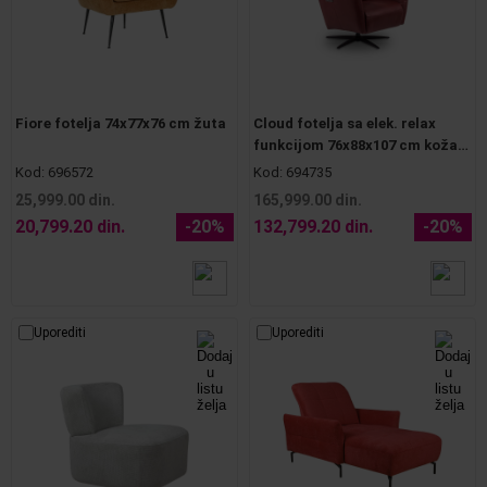
Fiore fotelja 74x77x76 cm žuta
Cloud fotelja sa elek. relax
funkcijom 76x88x107 cm koža
bordo
Kod:
696572
Kod:
694735
25,999.00 din.
165,999.00 din.
20,799.20 din.
-20%
132,799.20 din.
-20%
Uporediti
Uporediti