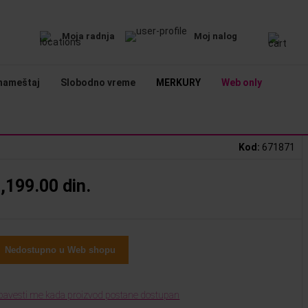
Moja radnja
Moj nalog
nameštaj
Slobodno vreme
MERKURY
Web only
Kod
:
671871
,199.00 din.
Nedostupno u Web shopu
bavesti me kada proizvod postane dostupan