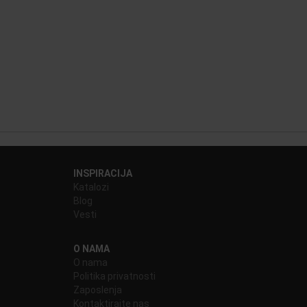
INSPIRACIJA
Katalozi
Blog
Vesti
O NAMA
O nama
Politika privatnosti
Zaposlenja
Kontaktirajte nas