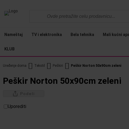
Nameštaj
TV i elektronika
Bela tehnika
Mali kućni ap
KLUB
Uređenje doma
Tekstil
Peškiri
Peškir Norton 50x90cm zeleni
Peškir Norton 50x90cm zeleni
Podeli
Uporediti