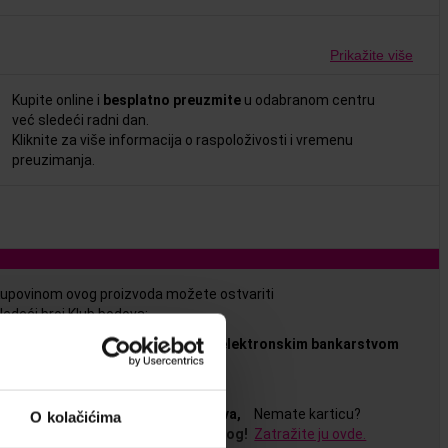
Prikažite više
Kupite online i
besplatno preuzmite
u odabranom centru
već sledeći radni dan.
Kliknite za više informacija o raspoloživosti i vremenu
preuzimanja.
upovinom ovog proizvoda možete ostvariti
ledeći broj Klub bodova:
2
-
za plaćanje gotovim novcem ili elektronskim bankarstvom
1
-
za plaćanja karticom
a ostvarivanje pogodnosti članstva,
Nemate karticu?
O kolačićima
otrebno je da se prijavite u vaš nalog!
Zatražite ju ovde.