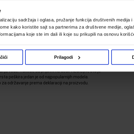
e
Im
d
lizaciju sadržaja i oglasa, pružanje funkcija društvenih medija i 
ome kako koristite sajt sa partnerima za društvene medije, oglaš
P
Deklaracija
ormacijama koje ste im dali ili koje su prikupili na osnovu korišć
(C
da
čići
Prilagodi
D
 – Peškiri od 100% pamuka karakteriše visoka
ja vode. Takođe su prijatni na dodir i izdržljivi, što je
vrsta peškira jedan je od najpopularnijih modela.
 za održavanje prema deklaraciji na proizvodu.