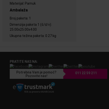
Materijal
:
Pamuk
Ambalaža
Broj paketa
:
1
Dimenzija paketa 1 (š/d/v)
:
25.00x25.00x4.00
Ukupna težina paketa
:
0.27 kg
PRATITE NAS NA:
Potrebna Vam je pomoć?
011 22 59 211
Pozovite nas!