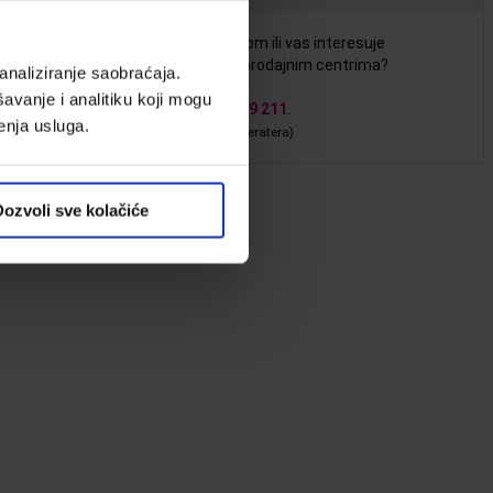
ate pitanje u vezi sa ovim proizvodom ili vas interesuje
ostupnost ovog proizvoda u našim prodajnim centrima?
analiziranje saobraćaja.
avanje i analitiku koji mogu
itajte nas
online
ili pozovite
011 22 59 211
.
enja usluga.
ena poziva po standardnom cenovniku operatera)
ozvoli sve kolačiće