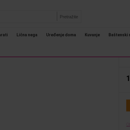
Pretražite
arati
Lična nega
Uređenje doma
Kuvanje
Baštenski 
1
O