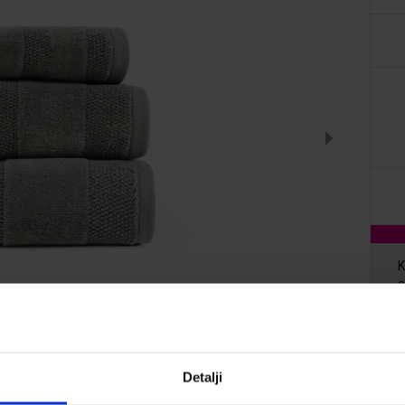
K
s
Z
Detalji
p