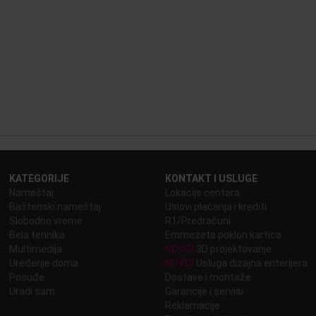
KATEGORIJE
KONTAKT I USLUGE
Nameštaj
Lokacije centara
Baštenski nameštaj
Uslovi plaćanja i krediti
Slobodno vreme
R1/Predračuni
Bela tehnika
Emmezeta poklon kartica
Multimedija
NOVO!
3D projektovanje
Uređenje doma
NOVO!
Usluga dizajna enterijera
Posuđe
Dostave i montaže
Uradi sam
Garancije i servisi
Reklamacije