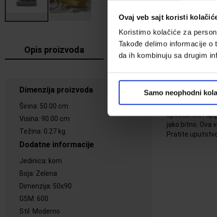
Ovaj veb sajt koristi kolačić
Koristimo kolačiće za persona
Takođe delimo informacije o t
Opis proizvoda
Cena dostave
da ih kombinuju sa drugim inf
Opis proizvo
Dimenzija proizvoda
Samo neophodni kola
Pamučni peškiri
Širina
:
50.00 cm
sposobnost upijan
Visina
:
90.00 cm
jako bitno. Ova 
Težina
:
0.27 kg
Pratite uputstvo
Dodatne informacije
Jedinica
:
kom
Boja
:
Zelena
Dimenzija
:
50x90
GSM
:
600
Stil
:
Moderno