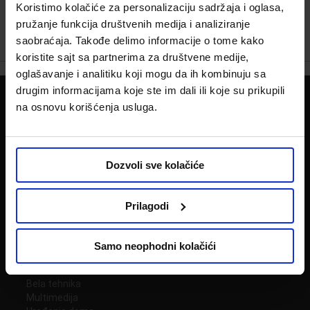
Koristimo kolačiće za personalizaciju sadržaja i oglasa,
pružanje funkcija društvenih medija i analiziranje
saobraćaja. Takođe delimo informacije o tome kako
koristite sajt sa partnerima za društvene medije,
oglašavanje i analitiku koji mogu da ih kombinuju sa
drugim informacijama koje ste im dali ili koje su prikupili
na osnovu korišćenja usluga.
PRATITE NAS NA:
Potrebna Vam je pomoć?
011 22 59 211
Pozovite nas!
Dozvoli sve kolačiće
Prilagodi
KATEGORIJE
Nameštaj
Samo neophodni kolačići
Baštenski nameštaj
Slobodno vreme
Bela tehnika
Multimedija