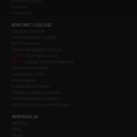
Uređenje doma
Posuđe
Uradi sam
KONTAKT I USLUGE
Lokacije centara
Uslovi plaćanja i krediti
R1/Predračuni
Emmezeta poklon kartica
NOVO!
3D projektovanje
NOVO!
Usluga dizajna enterijera
Dostave i montaže
Garancije i servisi
Reklamacije
E-mail obaveštenja
Pitanja, pohvale i pritužbe
Politika kolačića (cookies)
Uslovi poslovanja u webshopu
INSPIRACIJA
Katalozi
Blog
Vesti